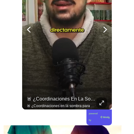
🇱🇧 #Libano | Grupos De Derechos Humanos Presentan Pruebas Sobre El Asesinato De La Periodista Libanesa Amal Khalil, Asesinada Por Israel.
🚨 ¿Coordinaciones En La Sombra Para Blindar Una Candidatura Presidencial?
🇱🇧 #Libano | Grupos de derechos humanos presentan pruebas sobre el asesinato de la periodista libanesa Amal Khalil, asesinada por Israel.
🚨 ¿Coordinaciones en la sombra para blindar una candidatura presidencial? Nuevos chats salpican a Andrés Chadwick. 🇨🇱⚖️ Mensajes incautados por la Fiscalía revelan que el exministro operó junto a Luis Hermosilla para preparar a testigos clave en la causa por coimas de LAN en 2009. Las conversaciones desmienten la versión de Chadwick sobre haberse enterado del caso por la prensa, exponiendo una estrategia judicial y comunicacional para evitar que el escándalo de información privilegiada y pagos indebidos afectara la carrera de Sebastián Piñera a La Moneda. 📲💣 🎥 Revisa el desglose completo de los chats y los detalles del reportaje en elciudadano.com 🔗 (Link en la biografía). ¿Qué impacto crees que tienen estas revelaciones en la trastienda del poder político? Te leemos en los comentarios. 💬👇🏼
powered
by