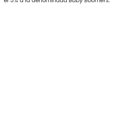
el 5% a la denominada
Baby Boomers.