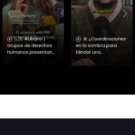
Previous
Nex
🇱🇧 #Libano |
🚨 ¿Coordinaciones
Grupos de derechos
en la sombra para
humanos presentan
blindar una
pruebas sobre el
candidatura
asesinato de la
presidencial? Nuevos
periodista libanesa
chats salpican a
Amal Khalil, asesinada
Andrés Chadwick. 🇨🇱
por Israel.
⚖️ Mensajes
incautados por la