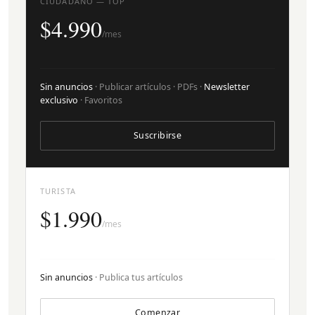
CIUDADANO — TOP
$4.990
/mes
Sin anuncios
· Publicar artículos · PDFs ·
Newsletter
exclusivo
· Favoritos
Suscribirse
TURISTA
$1.990
/mes
Sin anuncios
· Publica tus artículos
Comenzar