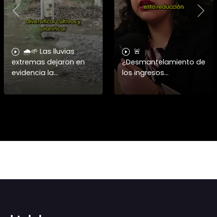
Previous
Nex
🌧️🌱 Las lluvias
🚨
extremas dejaron en
¿Desmantelamiento de
evidencia la
los ingresos
vulnerabilidad del
municipales o
campo chileno.
beneficio fiscal
Expertos advierten que
privilegiado? Bárbara
fortalecer a la
Navarrete analiza el
pequeña agricultura
impacto de la exención
será
de contribucione