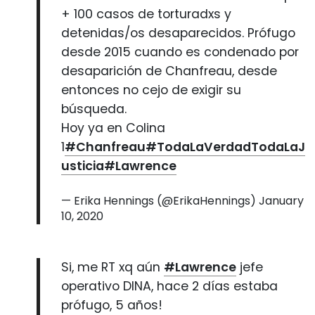
+ 100 casos de torturadxs y
detenidas/os desaparecidos. Prófugo
desde 2015 cuando es condenado por
desaparición de Chanfreau, desde
entonces no cejo de exigir su
búsqueda.
Hoy ya en Colina
1
#Chanfreau
#TodaLaVerdadTodaLaJ
usticia
#Lawrence
— Erika Hennings (@ErikaHennings)
January
10, 2020
Si, me RT xq aún
#Lawrence
jefe
operativo DINA, hace 2 días estaba
prófugo, 5 años!