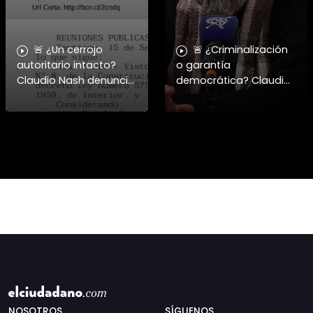
🚨 ¿Un cerrojo
🚨 ¿Criminalización
autoritario intacto?
o garantía
Claudio Nash denuncia
democrática? Claudio
la vigencia del Decreto
Nash advierte la falta
1086 para reprimir la
de resguardo al
manifestación. 🇨🇱⚖️
derecho a la protesta
Nash aborda cómo el
en Chile. 🇨🇱📜 En este
Dec
nuevo capít
NOSOTROS
SÍGUENOS