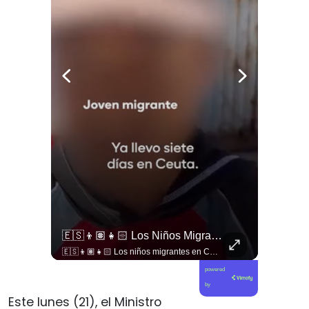
Ángela Vivanco: “Este Proceso Me Ha Quebrantado”
🇪🇸👦🏽👧🏻 Los Niños Migrantes En Ceuta Que Piden Asilo A España Se Enfrentan A Fuertes Y Difíciles Condiciones Humanitarias.
Ángela Vivanco: “Este proceso me ha quebrantado”
🇪🇸👦🏽👧🏻 Los niños migrantes en Ceuta que piden asilo a España se enfrentan a fuertes y difíciles condiciones humanitarias.
powered
by
Este lunes (21), el Ministro