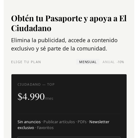
Obtén tu Pasaporte y apoya a El
Ciudadano
Elimina la publicidad, accede a contenido
exclusivo y sé parte de la comunidad.
ELIGE TU PLAN
MENSUAL
ANUAL
-10%
CIUDADANO — TOP
$4.990
/mes
Sin anuncios
· Publicar artículos · PDFs ·
Newsletter
exclusivo
· Favoritos