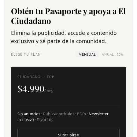
Obtén tu Pasaporte y apoya a El
Ciudadano
Elimina la publicidad, accede a contenido
exclusivo y sé parte de la comunidad.
ELIGE TU PLAN
MENSUAL
ANUAL
-10%
CIUDADANO — TOP
$4.990
/mes
Sin anuncios
· Publicar artículos · PDFs ·
Newsletter
exclusivo
· Favoritos
Suscribirse