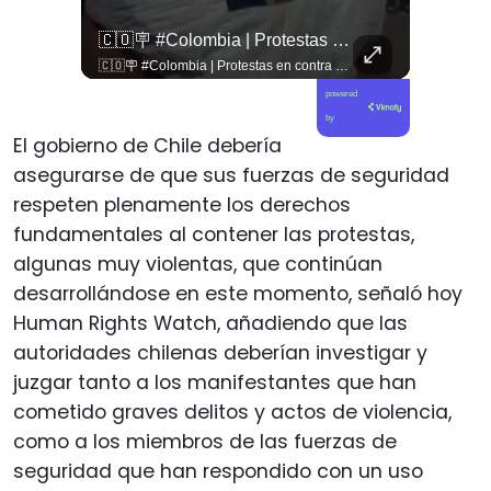
🚨 ¿Coordinaciones En La Sombra Para Blindar Una Candidatura Presidencial?
🇨🇴🪧 #Colombia | Protestas En Contra De La Toma De Posesión De Abelardo Son Lideradas Por Iván Cepeda
🚨 ¿Coordinaciones en la sombra para blindar una candidatura presidencial? Nuevos chats salpican a Andrés Chadwick. 🇨🇱⚖️ Mensajes incautados por la Fiscalía revelan que el exministro operó junto a Luis Hermosilla para preparar a testigos clave en la causa por coimas de LAN en 2009. Las conversaciones desmienten la versión de Chadwick sobre haberse enterado del caso por la prensa, exponiendo una estrategia judicial y comunicacional para evitar que el escándalo de información privilegiada y pagos indebidos afectara la carrera de Sebastián Piñera a La Moneda. 📲💣 🎥 Revisa el desglose completo de los chats y los detalles del reportaje en elciudadano.com 🔗 (Link en la biografía). ¿Qué impacto crees que tienen estas revelaciones en la trastienda del poder político? Te leemos en los comentarios. 💬👇🏼
🇨🇴🪧 #Colombia | Protestas en contra de la toma de posesión de Abelardo son lideradas por Iván Cepeda
powered
by
El gobierno de Chile debería
asegurarse de que sus fuerzas de seguridad
respeten plenamente los derechos
fundamentales al contener las protestas,
algunas muy violentas, que continúan
desarrollándose en este momento, señaló hoy
Human Rights Watch, añadiendo que las
autoridades chilenas deberían investigar y
juzgar tanto a los manifestantes que han
cometido graves delitos y actos de violencia,
como a los miembros de las fuerzas de
seguridad que han respondido con un uso