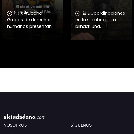
🇱🇧 #Libano |
🚨 ¿Coordinaciones
Grupos de derechos
en la sombra para
humanos presentan
blindar una
pruebas sobre el
candidatura
asesinato de la
presidencial? Nuevos
periodista libanesa
chats salpican a
Amal Khalil, asesinada
Andrés Chadwick. 🇨🇱
por Israel.
⚖️ Mensajes
incautados por la
NOSOTROS
SÍGUENOS