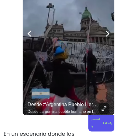
Viva La #musica Y El #arte Ripolito : La Vida De Me Hizo Sufrir
Desde #argentina Pueblo Hermano En La Lucha Contra El Sionismo @laneurona.
Viva la #musica y el #arte ripolito : la vida de me hizo sufrir
Desde #argentina pueblo hermano en la lucha contra el sionismo @laneurona.rebelde y rebelde un compacto de la acción directa ciudadana #noticias
powered
by
En un escenario donde las