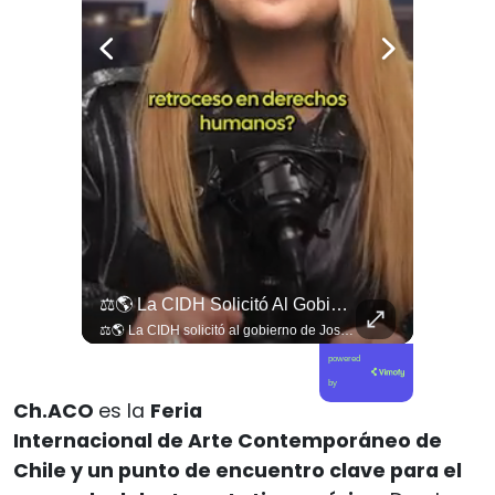
Viva La #musica Y El #arte Ripolito : La Vida De Me Hizo Sufrir
⚖️🌎 La CIDH Solicitó Al Gobierno De José Antonio Kast Información Detallada Sobre Cambios Institucionales Y Recortes En Materia De Derechos Humanos, Tras Una Audiencia...
Viva la #musica y el #arte ripolito : la vida de me hizo sufrir
⚖️🌎 La CIDH solicitó al gobierno de José Antonio Kast información detallada sobre cambios institucionales y recortes en materia de derechos humanos, tras una audiencia con organizaciones y representantes del Estado. 📄🇨🇱 👉 Descubre más en elciudadano.com y en Tu Canal Ciudadano
powered
by
Ch.ACO
es la
Feria
Internacional de Arte Contemporáneo de
Chile y un punto de encuentro clave para el