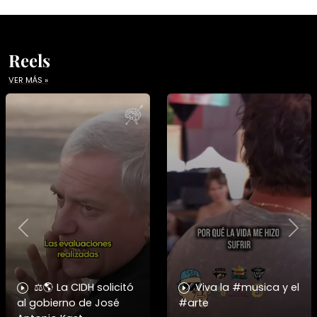
Reels
VER MÁS »
Previous
Nex
⚖️🌎 La CIDH solicitó
Viva la #musica y el
al gobierno de José
#arte