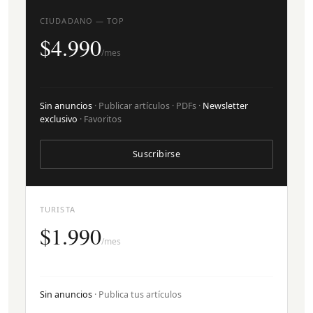
CIUDADANO — TOP
$4.990
/mes
Sin anuncios
· Publicar artículos · PDFs ·
Newsletter
exclusivo
· Favoritos
Suscribirse
TURISTA
$1.990
/mes
Sin anuncios
· Publica tus artículos