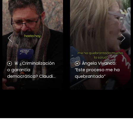
Previous
Nex
🚨 ¿Criminalización
Ángela Vivanco:
o garantía
“Este proceso me ha
democrática? Claudio
quebrantado”
Nash advierte la falta
de resguardo al
derecho a la protesta
en Chile. 🇨🇱📜 En este
nuevo capít