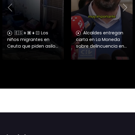
Previous
Nex
🇪🇸👦🏽👧🏻 Los
Alcaldes entregan
niños migrantes en
carta en La Moneda
Ceuta que piden asilo
sobre delincuencia en
a España se enfrentan
menores
a fuertes y difíciles
condiciones
humanitarias.