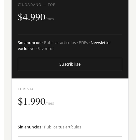
CIUDADANO — TOP
$4.990
/mes
Sin anuncios
· Publicar artículos · PDFs ·
Newsletter
exclusivo
· Favoritos
Suscribirse
TURISTA
$1.990
/mes
Sin anuncios
· Publica tus artículos