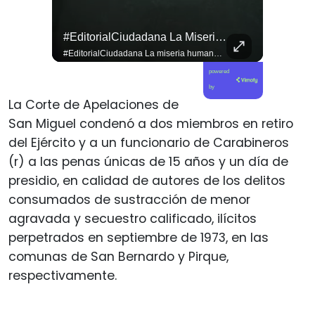
#EditorialCiudadana La Miseria Humana De La Derecha No Tiene Límites.
#EditorialCiudadana La miseria humana de la derecha no tiene límites. Senadores corruptos como Camila Flores y Alejandro Kusanovic buscan dejar en libertad a los criminales de la Revuelta Popular, entre los cuales se encuentra quien cegó a @fabiolacampillai_senadora. Ni un paso atrás frente a los delincuentes.
powered
by
La Corte de Apelaciones de
San Miguel condenó a dos miembros en retiro
del Ejército y a un funcionario de Carabineros
(r) a las penas únicas de 15 años y un día de
presidio, en calidad de autores de los delitos
consumados de sustracción de menor
agravada y secuestro calificado, ilícitos
perpetrados en septiembre de 1973, en las
comunas de San Bernardo y Pirque,
respectivamente.