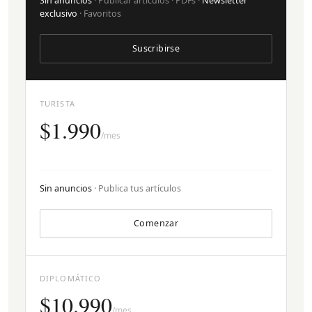
Sin anuncios
· Publicar artículos · PDFs ·
Newsletter
exclusivo
· Favoritos
Suscribirse
TURISTA
$1.990
/mes
Sin anuncios
· Publica tus artículos
Comenzar
DIPLOMÁTICO
$10.990
/mes