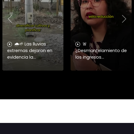
Previous
Nex
🌧️🌱 Las lluvias
🚨
extremas dejaron en
¿Desmantelamiento de
evidencia la
los ingresos
vulnerabilidad del
municipales o
campo chileno.
beneficio fiscal
Expertos advierten que
privilegiado? Bárbara
fortalecer a la
Navarrete analiza el
pequeña agricultura
impacto de la exención
será
de contribucione