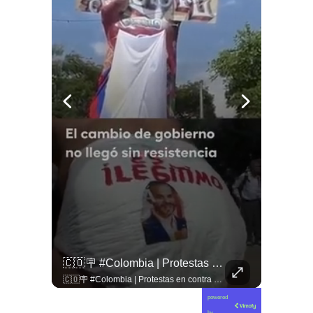
🚨 ¿Coordinaciones En La Sombra Para Blindar Una Candidatura Presidencial?
🇨🇴🪧 #Colombia | Protestas En Contra De La Toma De Posesión De Abelardo Son Lideradas Por Iván Cepeda
🚨 ¿Coordinaciones en la sombra para blindar una candidatura presidencial? Nuevos chats salpican a Andrés Chadwick. 🇨🇱⚖️ Mensajes incautados por la Fiscalía revelan que el exministro operó junto a Luis Hermosilla para preparar a testigos clave en la causa por coimas de LAN en 2009. Las conversaciones desmienten la versión de Chadwick sobre haberse enterado del caso por la prensa, exponiendo una estrategia judicial y comunicacional para evitar que el escándalo de información privilegiada y pagos indebidos afectara la carrera de Sebastián Piñera a La Moneda. 📲💣 🎥 Revisa el desglose completo de los chats y los detalles del reportaje en elciudadano.com 🔗 (Link en la biografía). ¿Qué impacto crees que tienen estas revelaciones en la trastienda del poder político? Te leemos en los comentarios. 💬👇🏼
🇨🇴🪧 #Colombia | Protestas en contra de la toma de posesión de Abelardo son lideradas por Iván Cepeda
powered
by