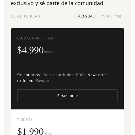
exclusivo y sé parte de la comunidad.
ELIGE TU PLAN
MENSUAL
ANUAL
-10%
CIUDADANO — TOP
$4.990
/mes
Sin anuncios
· Publicar artículos · PDFs ·
Newsletter
exclusivo
· Favoritos
Suscribirse
TURISTA
$1.990
/mes