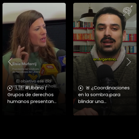
Previous
Nex
🇱🇧 #Libano |
🚨 ¿Coordinaciones
Grupos de derechos
en la sombra para
humanos presentan
blindar una
pruebas sobre el
candidatura
asesinato de la
presidencial? Nuevos
periodista libanesa
chats salpican a
Amal Khalil, asesinada
Andrés Chadwick. 🇨🇱
por Israel.
⚖️ Mensajes