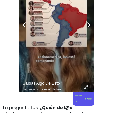
🌧️🌱 Las Lluvias Extremas Dejaron En Evidencia La Vulnerabilidad Del Campo Chileno.
Sabías Algo De Esto?
🌧️🌱 Las lluvias extremas dejaron en evidencia la vulnerabilidad del campo chileno. Expertos advierten que fortalecer a la pequeña agricultura será clave para proteger la producción de alimentos y enfrentar el cambio climático. 🚜🇨🇱 📲 Lee más en elciudadano.com y en tu #canalciudadano
Sabías algo de esto? Te leo.
powered
by
La pregunta fue
¿Quién de l@s