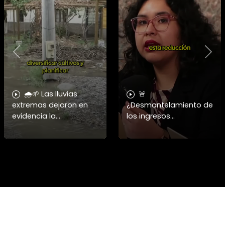
Previous
Nex
🌧️🌱 Las lluvias
🚨
extremas dejaron en
¿Desmantelamiento de
evidencia la
los ingresos
vulnerabilidad del
municipales o
campo chileno.
beneficio fiscal
Expertos advierten que
privilegiado? Bárbara
fortalecer a la
Navarrete analiza el
pequeña agricultura
impacto de la exención
será
de contribucione