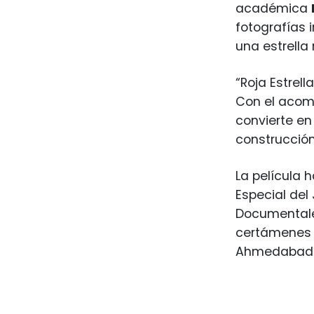
académica
fotografías i
una estrella
“Roja Estrel
Con el acom
convierte en
construcción
La película 
Especial del
Documentale
certámenes c
Ahmedabad In