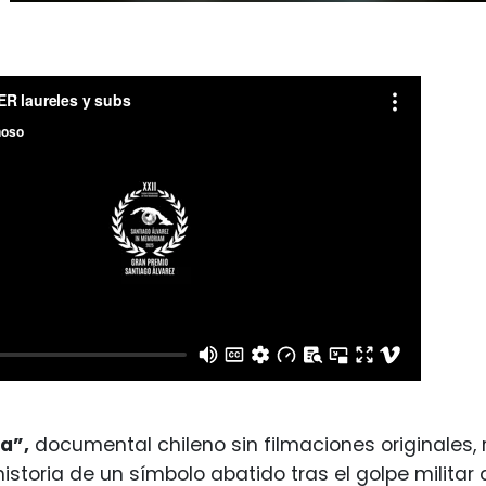
la”,
documental chileno sin filmaciones originales, 
storia de un símbolo abatido tras el golpe militar d