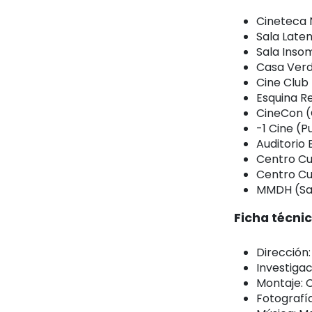
Cineteca N
Sala Laten
Sala Insom
Casa Verde 
Cine Club U
Esquina Re
CineCon (C
-1 Cine (P
Auditorio 
Centro Cul
Centro Cul
MMDH (Sant
Ficha técnic
Dirección
Investiga
Montaje: 
Fotografía