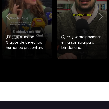
Previous
Nex
🇱🇧 #Libano |
🚨 ¿Coordinaciones
Grupos de derechos
en la sombra para
humanos presentan
blindar una
pruebas sobre el
candidatura
asesinato de la
presidencial? Nuevos
periodista libanesa
chats salpican a
Amal Khalil, asesinada
Andrés Chadwick. 🇨🇱
por Israel.
⚖️ Mensajes
incautados por la