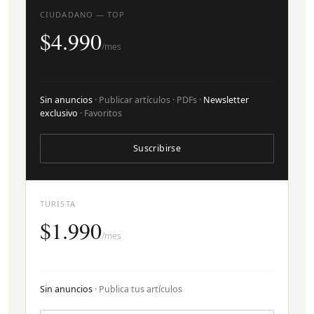
CIUDADANO — TOP
$4.990
/mes
Sin anuncios
· Publicar artículos · PDFs ·
Newsletter
exclusivo
· Favoritos
Suscribirse
TURISTA
$1.990
/mes
Sin anuncios
· Publica tus artículos