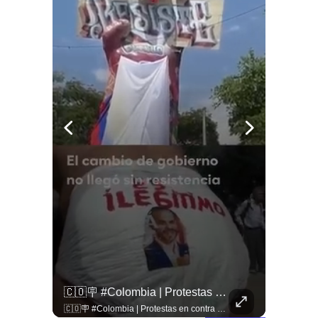
🇱🇧 #Libano | Grupos De Derechos Humanos Presentan Pruebas Sobre El Asesinato De La Periodista Libanesa Amal Khalil, Asesinada Por Israel.
🇨🇴🪧 #Colombia | Protestas En Contra De La Toma De Posesión De Abelardo Son Lideradas Por Iván Cepeda
🇱🇧 #Libano | Grupos de derechos humanos presentan pruebas sobre el asesinato de la periodista libanesa Amal Khalil, asesinada por Israel.
🇨🇴🪧 #Colombia | Protestas en contra de la toma de posesión de Abelardo son lideradas por Iván Cepeda