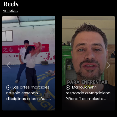
Reels
VER MÁS »
Previous
Nex
Las artes marciales
Manouchehri
no solo enseñan
responde a Magdalena
disciplinas a los niños y
Piñera: “Les molesta
niñas si no también ser
que toquemos a los
honorables #deporte
que se creían
felicidades maestro
intocables” El diputado