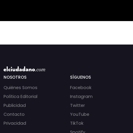
@shaoxi15
Daniel Manouchehri
(PS) respondió a lo
NOSOTROS
SÍGUENOS
Quiénes Somos
Facebook
Política Editorial
Instagram
Publicidad
Twitter
Contacto
YouTube
Privacidad
TikTok
Spotify