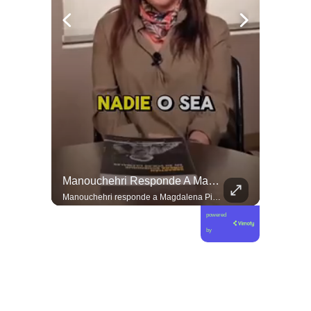
Las Artes Marciales No Solo Enseñan Disciplinas A Los Niños Y Niñas Si No También Ser Honorables #deporte Felicidades Maestro @shaoxi15
Manouchehri Responde A Magdalena Piñera: “Les Molesta Que Toquemos A Los Que Se Creían Intocables”, , El Diputado Daniel Manouchehri (PS) Respondió A Los Dichos...
Las artes marciales no solo enseñan disciplinas a los niños y niñas si no también ser honorables #deporte felicidades maestro @shaoxi15
Manouchehri responde a Magdalena Piñera: “Les molesta que toquemos a los que se creían intocables” El diputado Daniel Manouchehri (PS) respondió a los dichos de Magdalena Piñera, hija del expresidente Sebastián Piñera, quien en una entrevista afirmó que “no quiero un Congreso lleno de Manouchehris (…) nadie lo sigue”, en el marco de una reflexión sobre el debate público y el legado del exmandatario. El parlamentario por la Región de Coquimbo defendió su trabajo legislativo y fiscalizador, apuntando a que su respaldo ciudadano y sus acciones contra redes de poder contradicen las críticas formuladas por la hija del exmandatario. “Magdalena Piñera dice que nadie nos sigue. Los casi 100 mil votos en la última elección, récord histórico para un parlamentario en mi región, dicen otra cosa. Ese respaldo es un mandato para enfrentar los abusos de los poderosos. Nuestras acusaciones constitucionales terminaron con tres jueces destituidos y nuestras denuncias abrieron investigaciones penales en el Caso Hermosilla, entre ellas la que investiga a Chadwick”, indicó Manouchehri.
powered
by