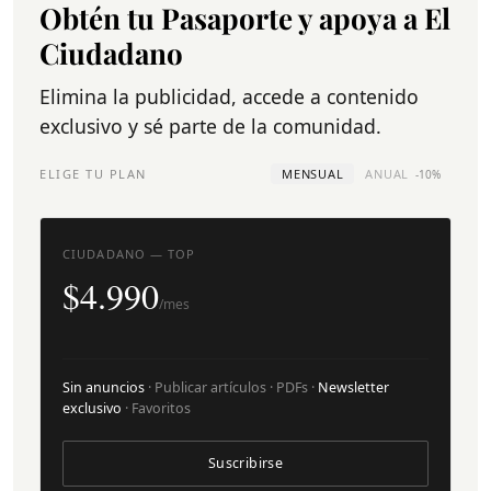
Obtén tu Pasaporte y apoya a El
Ciudadano
Elimina la publicidad, accede a contenido
exclusivo y sé parte de la comunidad.
ELIGE TU PLAN
MENSUAL
ANUAL
-10%
CIUDADANO — TOP
$4.990
/mes
Sin anuncios
· Publicar artículos · PDFs ·
Newsletter
exclusivo
· Favoritos
Suscribirse