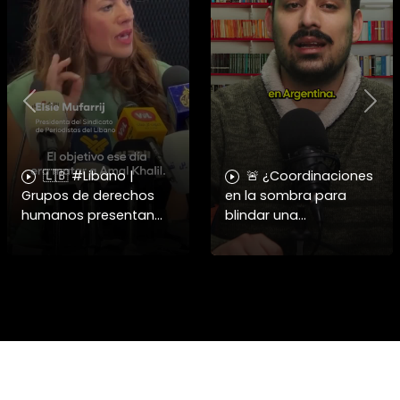
Previous
Nex
🇱🇧 #Libano |
🚨 ¿Coordinaciones
Grupos de derechos
en la sombra para
humanos presentan
blindar una
pruebas sobre el
candidatura
asesinato de la
presidencial? Nuevos
periodista libanesa
chats salpican a
Amal Khalil, asesinada
Andrés Chadwick. 🇨🇱
por Israel.
⚖️ Mensajes
incautados por la