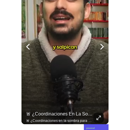
🇱🇧 #Libano | Grupos De Derechos Humanos Presentan Pruebas Sobre El Asesinato De La Periodista Libanesa Amal Khalil, Asesinada Por Israel.
🚨 ¿Coordinaciones En La Sombra Para Blindar Una Candidatura Presidencial?
🇱🇧 #Libano | Grupos de derechos humanos presentan pruebas sobre el asesinato de la periodista libanesa Amal Khalil, asesinada por Israel.
🚨 ¿Coordinaciones en la sombra para blindar una candidatura presidencial? Nuevos chats salpican a Andrés Chadwick. 🇨🇱⚖️ Mensajes incautados por la Fiscalía revelan que el exministro operó junto a Luis Hermosilla para preparar a testigos clave en la causa por coimas de LAN en 2009. Las conversaciones desmienten la versión de Chadwick sobre haberse enterado del caso por la prensa, exponiendo una estrategia judicial y comunicacional para evitar que el escándalo de información privilegiada y pagos indebidos afectara la carrera de Sebastián Piñera a La Moneda. 📲💣 🎥 Revisa el desglose completo de los chats y los detalles del reportaje en elciudadano.com 🔗 (Link en la biografía). ¿Qué impacto crees que tienen estas revelaciones en la trastienda del poder político? Te leemos en los comentarios. 💬👇🏼
powered