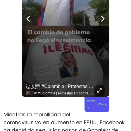
🇱🇧 #Libano | Grupos De Derechos Humanos Presentan Pruebas Sobre El Asesinato De La Periodista Libanesa Amal Khalil, Asesinada Por Israel.
🇨🇴🪧 #Colombia | Protestas En Contra De La Toma De Posesión De Abelardo Son Lideradas Por Iván Cepeda
🇱🇧 #Libano | Grupos de derechos humanos presentan pruebas sobre el asesinato de la periodista libanesa Amal Khalil, asesinada por Israel.
🇨🇴🪧 #Colombia | Protestas en contra de la toma de posesión de Abelardo son lideradas por Iván Cepeda
powered
by
Mientras la morbilidad del
coronavirus va en aumento en EE.UU., Facebook
ha decidido seguir los pasos de Google y de