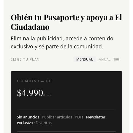
Obtén tu Pasaporte y apoya a El
Ciudadano
Elimina la publicidad, accede a contenido
exclusivo y sé parte de la comunidad.
ELIGE TU PLAN
MENSUAL
ANUAL
-10%
CIUDADANO — TOP
$4.990
/mes
Sin anuncios
· Publicar artículos · PDFs ·
Newsletter
exclusivo
· Favoritos