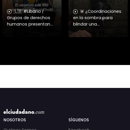
🇱🇧 #Libano |
🚨 ¿Coordinaciones
Grupos de derechos
en la sombra para
humanos presentan
blindar una
pruebas sobre el
candidatura
asesinato de la
presidencial? Nuevos
periodista libanesa
chats salpican a
Amal Khalil, asesinada
Andrés Chadwick. 🇨🇱
por Israel.
⚖️ Mensajes
incautados por la
NOSOTROS
SÍGUENOS
Quiénes Somos
Facebook