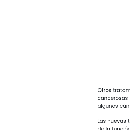
Otros trata
cancerosas a
algunos cán
Las nuevas t
de la funció