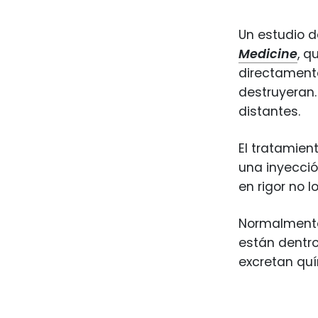
Un estudio d
Medicine
, q
directamente
destruyeran.
distantes.
El tratamie
una inyecció
en rigor no l
Normalmente 
están dentro
excretan quí