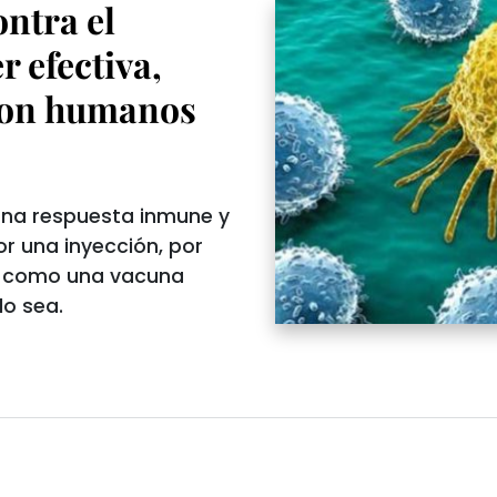
ntra el
r efectiva,
con humanos
una respuesta inmune y
r una inyección, por
 él como una vacuna
lo sea.