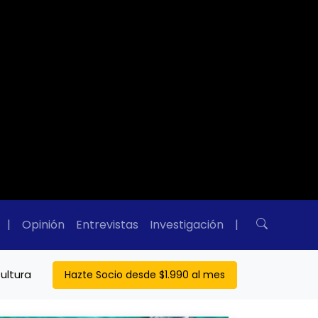
|
Opinión
Entrevistas
Investigación
|
ultura
Hazte Socio desde $1.990 al mes