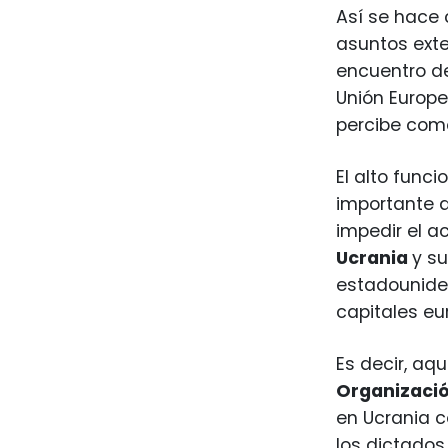
Así se hace 
asuntos exte
encuentro d
Unión Europe
percibe como
El alto func
importante q
impedir el a
Ucrania
y su
estadouniden
capitales eu
Es decir, aq
Organizació
en Ucrania c
los dictado