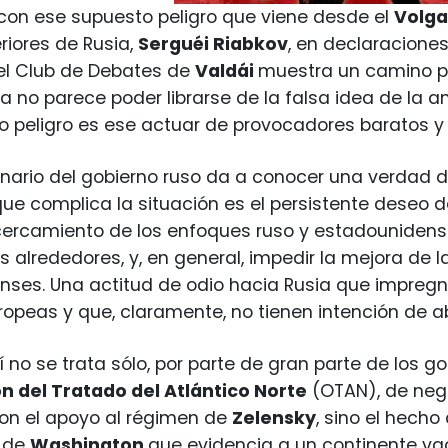
con ese supuesto peligro que viene desde el
Volg
riores de Rusia,
Serguéi Riabkov
, en declaracione
el Club de Debates de
Valdái
muestra un camino pr
a no parece poder librarse de la falsa idea de la
 peligro es ese actuar de provocadores baratos y
ionario del gobierno ruso da a conocer una verdad d
ue complica la situación es el persistente deseo 
cercamiento de los enfoques ruso y estadounidense 
s alrededores, y, en general, impedir la mejora de l
ses. Una actitud de odio hacia Rusia que impregna
ropeas y que, claramente, no tienen intención de 
uí no se trata sólo, por parte de gran parte de los 
n del Tratado del Atlántico Norte
(OTAN), de nega
on el apoyo al régimen de
Zelensky
, sino el hech
s de
Washington
que evidencia a un continente vac