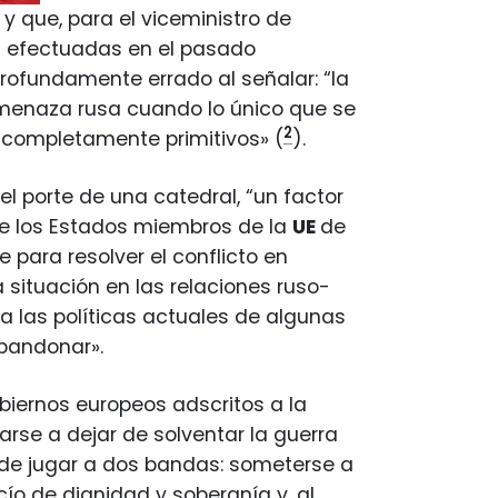
a
y que, para el viceministro de
s efectuadas en el pasado
ofundamente errado al señalar: “la
 amenaza rusa cuando lo único que se
2
 completamente primitivos» (
).
el porte de una catedral, “un factor
de los Estados miembros de la
UE
de
para resolver el conflicto en
a situación en las relaciones ruso-
 las políticas actuales de algunas
abandonar».
gobiernos europeos adscritos a la
rse a dejar de solventar la guerra
o de jugar a dos bandas: someterse a
ío de dignidad y soberanía y, al