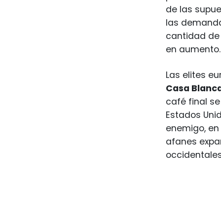
de las supue
las demandas
cantidad de
en aumento.
Las elites e
Casa Blanc
café final s
Estados Uni
enemigo, en
afanes expan
occidentales