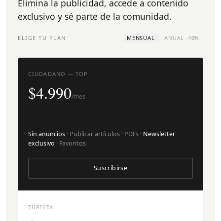
Elimina la publicidad, accede a contenido
exclusivo y sé parte de la comunidad.
ELIGE TU PLAN
MENSUAL
ANUAL
-10%
CIUDADANO — TOP
$4.990
/mes
Sin anuncios
· Publicar artículos · PDFs ·
Newsletter
exclusivo
· Favoritos
Suscribirse
TURISTA