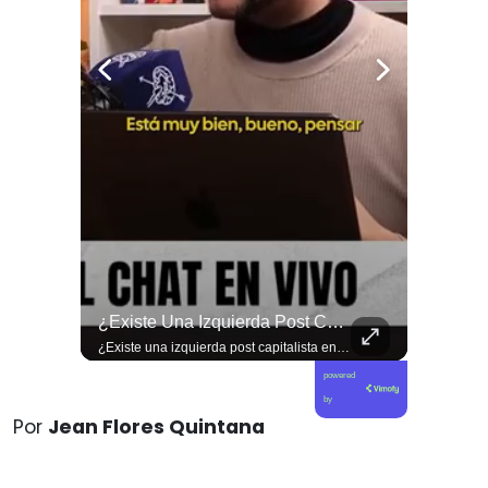
🚨 ¿Coordinaciones En La Sombra Para Blindar Una Candidatura Presidencial?
¿Existe Una Izquierda Post Capitalista En Chile?
🚨 ¿Coordinaciones en la sombra para blindar una candidatura presidencial? Nuevos chats salpican a Andrés Chadwick. 🇨🇱⚖️ Mensajes incautados por la Fiscalía revelan que el exministro operó junto a Luis Hermosilla para preparar a testigos clave en la causa por coimas de LAN en 2009. Las conversaciones desmienten la versión de Chadwick sobre haberse enterado del caso por la prensa, exponiendo una estrategia judicial y comunicacional para evitar que el escándalo de información privilegiada y pagos indebidos afectara la carrera de Sebastián Piñera a La Moneda. 📲💣 🎥 Revisa el desglose completo de los chats y los detalles del reportaje en elciudadano.com 🔗 (Link en la biografía). ¿Qué impacto crees que tienen estas revelaciones en la trastienda del poder político? Te leemos en los comentarios. 💬👇🏼
¿Existe una izquierda post capitalista en Chile? 🤔 Esta semana tuvimos panelazo en Gobierno de Emergencia con @giordanociudadano @jpsanhuezatortella y @naticastilloabogada 🔥
powered
by
Por
Jean Flores Quintana