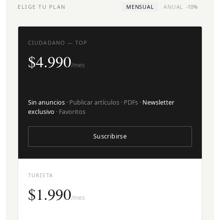
ELIGE TU PLAN
MENSUAL
ANUAL
-10%
CIUDADANO — TOP
$4.990
/mes
Sin anuncios
· Publicar artículos · PDFs ·
Newsletter
exclusivo
· Favoritos
Suscribirse
TURISTA
$1.990
/mes