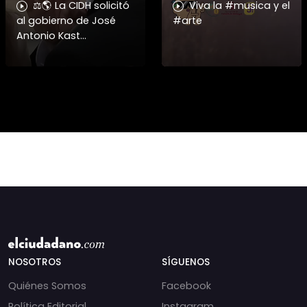
⚖️🌎 La CIDH solicitó
Viva la #musica y el
al gobierno de José
#arte
Antonio Kast
información detallada
sobre cambios
institucionales y
recortes en materia de
derechos humanos,
NOSOTROS
SÍGUENOS
Quiénes Somos
Facebook
Política Editorial
Instagram