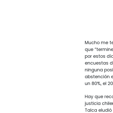
Mucho me tem
que “termine
por estos dí
encuestas de
ninguna posi
abstención e
un 80%, el 2
Hay que reco
justicia chi
Talca eludió