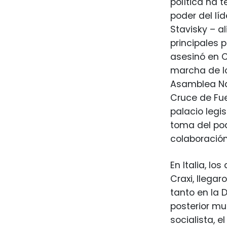
política ha 
poder del lí
Stavisky – a
principales p
asesinó en C
marcha de lo
Asamblea Nac
Cruce de Fue
palacio legi
toma del pode
colaboración
En Italia, lo
Craxi, llegar
tanto en la 
posterior mu
socialista, e