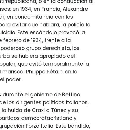
tirrepublicana, o en la conducción al
os: en 1934, en Francia, Alexandre
lar, en concomitancia con los
para evitar que hablara, la policía lo
cidio. Este escándalo provocó la
febrero de 1934, frente a la
poderoso grupo derechista, los
turba se hubiera apropiado del
 Popular, que evitó temporalmente la
mariscal Philippe Pétain, en la
el poder.
es durante el gobierno de Bettino
e los dirigentes políticos italianos,
 la huida de Craxi a Túnez y su
 partidos democratacristiano y
agrupación Forza Italia. Este bandido,