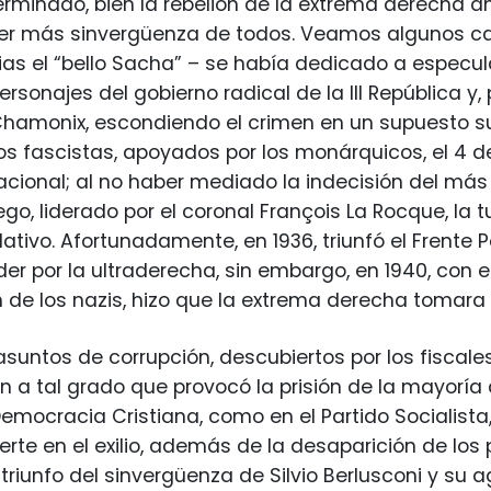
terminado, bien la rebelión de la extrema derecha an
der más sinvergüenza de todos. Veamos algunos cas
lias el “bello Sacha” – se había dedicado a especu
ersonajes del gobierno radical de la III República y, 
hamonix, escondiendo el crimen en un supuesto sui
s fascistas, apoyados por los monárquicos, el 4 de 
ional; al no haber mediado la indecisión del más 
go, liderado por el coronal François La Rocque, la 
slativo. Afortunadamente, en 1936, triunfó el Frente
r por la ultraderecha, sin embargo, en 1940, con el 
 de los nazis, hizo que la extrema derecha tomara 
s asuntos de corrupción, descubiertos por los fiscal
on a tal grado que provocó la prisión de la mayoría d
Democracia Cristiana, como en el Partido Socialista,
erte en el exilio, además de la desaparición de los
l triunfo del sinvergüenza de Silvio Berlusconi y su 