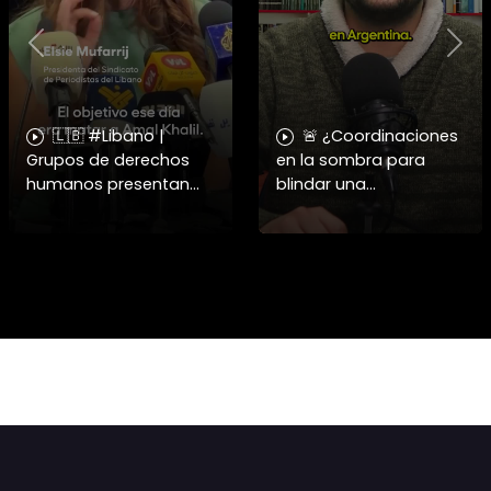
Previous
Nex
🇱🇧 #Libano |
🚨 ¿Coordinaciones
Grupos de derechos
en la sombra para
humanos presentan
blindar una
pruebas sobre el
candidatura
asesinato de la
presidencial? Nuevos
periodista libanesa
chats salpican a
Amal Khalil, asesinada
Andrés Chadwick. 🇨🇱
por Israel.
⚖️ Mensajes
incautados por la