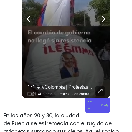
🇱🇧 #Libano | Grupos De Derechos Humanos Presentan Pruebas Sobre El Asesinato De La Periodista Libanesa Amal Khalil, Asesinada Por Israel.
🇨🇴🪧 #Colombia | Protestas En Contra De La Toma De Posesión De Abelardo Son Lideradas Por Iván Cepeda
🇱🇧 #Libano | Grupos de derechos humanos presentan pruebas sobre el asesinato de la periodista libanesa Amal Khalil, asesinada por Israel.
🇨🇴🪧 #Colombia | Protestas en contra de la toma de posesión de Abelardo son lideradas por Iván Cepeda
powered
by
En los años 20 y 30, la ciudad
de Puebla se estremecía con el rugido de
avionetas surcando sus cielos. Aquel sonido