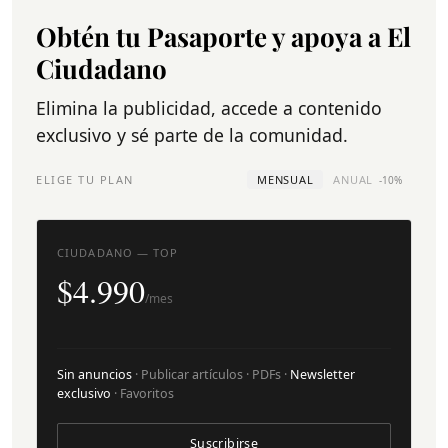
Obtén tu Pasaporte y apoya a El
Ciudadano
Elimina la publicidad, accede a contenido
exclusivo y sé parte de la comunidad.
ELIGE TU PLAN
MENSUAL
ANUAL
-10%
CIUDADANO — TOP
$4.990
/mes
Sin anuncios
· Publicar artículos · PDFs ·
Newsletter
exclusivo
· Favoritos
Suscribirse