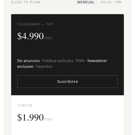
ELIGE TU PLAN
MENSUAL
ANUAL
-10%
CIUDADANO — TOP
$4.990
/mes
Sin anuncios
· Publicar artículos · PDFs ·
Newsletter
exclusivo
· Favoritos
Suscribirse
TURISTA
$1.990
/mes