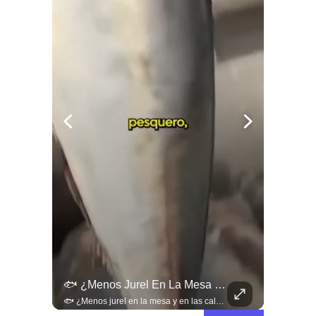
🚨 ¿Coordinaciones En La Sombra Para Blindar Una Candidatura Presidencial?
🐟 ¿Menos Jurel En La Mesa Y En Las Caletas?
🚨 ¿Coordinaciones en la sombra para blindar una candidatura presidencial? Nuevos chats salpican a Andrés Chadwick. 🇨🇱⚖️ Mensajes incautados por la Fiscalía revelan que el exministro operó junto a Luis Hermosilla para preparar a testigos clave en la causa por coimas de LAN en 2009. Las conversaciones desmienten la versión de Chadwick sobre haberse enterado del caso por la prensa, exponiendo una estrategia judicial y comunicacional para evitar que el escándalo de información privilegiada y pagos indebidos afectara la carrera de Sebastián Piñera a La Moneda. 📲💣 🎥 Revisa el desglose completo de los chats y los detalles del reportaje en elciudadano.com 🔗 (Link en la biografía). ¿Qué impacto crees que tienen estas revelaciones en la trastienda del poder político? Te leemos en los comentarios. 💬👇🏼
🐟 ¿Menos jurel en la mesa y en las caletas? El cambio climático y El Niño alteran las aguas chilenas. 🌊🇨🇱 Especialistas advierten que las anomalías térmicas en el océano están desplazando los cardúmenes de jurel hacia zonas más profundas y australes, alejándolos de la costa. El fenómeno golpea directamente el sustento de la pesca artesanal y amenaza la canasta básica familiar, al restringir la oferta de una de las fuentes de proteína más populares y accesibles del país. 📉🎣 🎥 Revisa el análisis científico completo y el impacto en las comunidades costeras en elciudadano.com 🔗 (Link en la biografía). ¿Has notado la escasez o el alza de precio del jurel en tu ciudad? Te leemos en los comentarios. 💬👇🏼