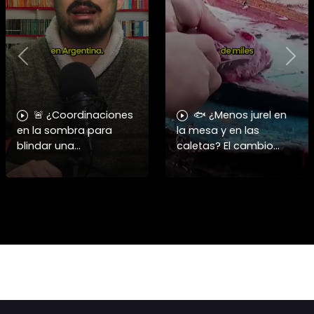
Previous
Nex
🚨 ¿Coordinaciones
🐟 ¿Menos jurel en
en la sombra para
la mesa y en las
blindar una
caletas? El cambio
candidatura
climático y El Niño
presidencial? Nuevos
alteran las aguas
chats salpican a
chilenas. 🌊🇨🇱
Andrés Chadwick. 🇨🇱
Especialistas advierten
⚖️ Mensajes
que las anomalí
incautados por la