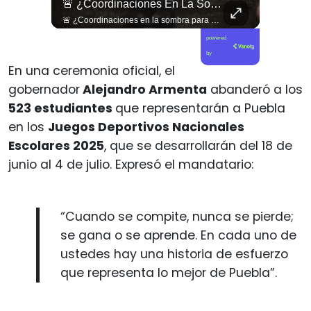
🇨🇴🪧 #Colombia | Protestas En Contra De La Toma De Posesión De Abelardo Son Lideradas Por Iván Cepeda
🚨 ¿Coordinaciones En La Sombra Para Blindar Una Candidatura Presidencial?
🇨🇴🪧 #Colombia | Protestas en contra de la toma de posesión de Abelardo son lideradas por Iván Cepeda
🚨 ¿Coordinaciones en la sombra para blindar una candidatura presidencial? Nuevos chats salpican a Andrés Chadwick. 🇨🇱⚖️ Mensajes incautados por la Fiscalía revelan que el exministro operó junto a Luis Hermosilla para preparar a testigos clave en la causa por coimas de LAN en 2009. Las conversaciones desmienten la versión de Chadwick sobre haberse enterado del caso por la prensa, exponiendo una estrategia judicial y comunicacional para evitar que el escándalo de información privilegiada y pagos indebidos afectara la carrera de Sebastián Piñera a La Moneda. 📲💣 🎥 Revisa el desglose completo de los chats y los detalles del reportaje en elciudadano.com 🔗 (Link en la biografía). ¿Qué impacto crees que tienen estas revelaciones en la trastienda del poder político? Te leemos en los comentarios. 💬👇🏼
powered
by
En una ceremonia oficial, el
gobernador
Alejandro Armenta
abanderó a los
523 estudiantes
que representarán a Puebla
en los
Juegos Deportivos Nacionales
Escolares 2025
, que se desarrollarán del 18 de
junio al 4 de julio. Expresó el mandatario:
“Cuando se compite, nunca se pierde;
se gana o se aprende. En cada uno de
ustedes hay una historia de esfuerzo
que representa lo mejor de Puebla”.