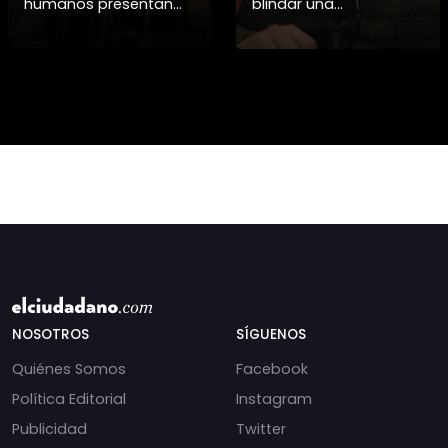
humanos presentan
blindar una
pruebas sobre el
candidatura
asesinato de la
presidencial? Nuevos
periodista libanesa
chats salpican a
Amal Khalil, asesinada
Andrés Chadwick. 🇨🇱
por Israel.
⚖️ Mensajes
incautados por la
NOSOTROS
SÍGUENOS
Quiénes Somos
Facebook
Política Editorial
Instagram
Publicidad
Twitter