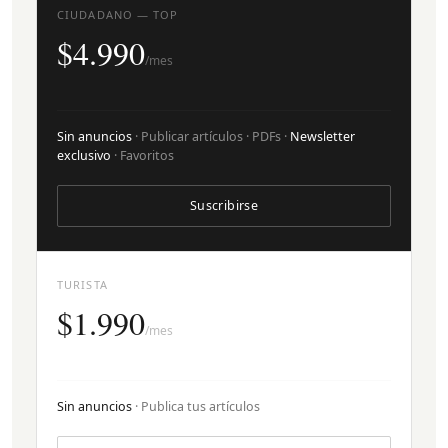
CIUDADANO — TOP
$4.990
/mes
Sin anuncios
· Publicar artículos · PDFs ·
Newsletter
exclusivo
· Favoritos
Suscribirse
TURISTA
$1.990
/mes
Sin anuncios
· Publica tus artículos