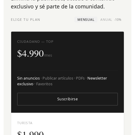
exclusivo y sé parte de la comunidad.
ELIGE TU PLAN
MENSUAL
ANUAL
-10%
CIUDADANO — TOP
$4.990
/mes
Sin anuncios
· Publicar artículos · PDFs ·
Newsletter
exclusivo
· Favoritos
Suscribirse
TURISTA
$1.990