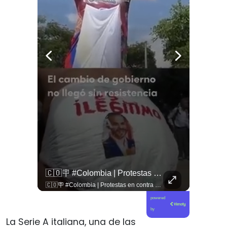
🚨 ¿Coordinaciones En La Sombra Para Blindar Una Candidatura Presidencial?
🇨🇴🪧 #Colombia | Protestas En Contra De La Toma De Posesión De Abelardo Son Lideradas Por Iván Cepeda
🚨 ¿Coordinaciones en la sombra para blindar una candidatura presidencial? Nuevos chats salpican a Andrés Chadwick. 🇨🇱⚖️ Mensajes incautados por la Fiscalía revelan que el exministro operó junto a Luis Hermosilla para preparar a testigos clave en la causa por coimas de LAN en 2009. Las conversaciones desmienten la versión de Chadwick sobre haberse enterado del caso por la prensa, exponiendo una estrategia judicial y comunicacional para evitar que el escándalo de información privilegiada y pagos indebidos afectara la carrera de Sebastián Piñera a La Moneda. 📲💣 🎥 Revisa el desglose completo de los chats y los detalles del reportaje en elciudadano.com 🔗 (Link en la biografía). ¿Qué impacto crees que tienen estas revelaciones en la trastienda del poder político? Te leemos en los comentarios. 💬👇🏼
🇨🇴🪧 #Colombia | Protestas en contra de la toma de posesión de Abelardo son lideradas por Iván Cepeda
powered
by
La Serie A italiana, una de las