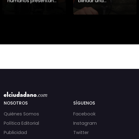
humanos presentan
blindar una
pruebas sobre el
candidatura
asesinato de la
presidencial? Nuevos
periodista libanesa
chats salpican a
Amal Khalil, asesinada
Andrés Chadwick. 🇨🇱
por Israel.
⚖️ Mensajes
incautados por la
NOSOTROS
SÍGUENOS
Quiénes Somos
Facebook
Política Editorial
Instagram
Publicidad
Twitter