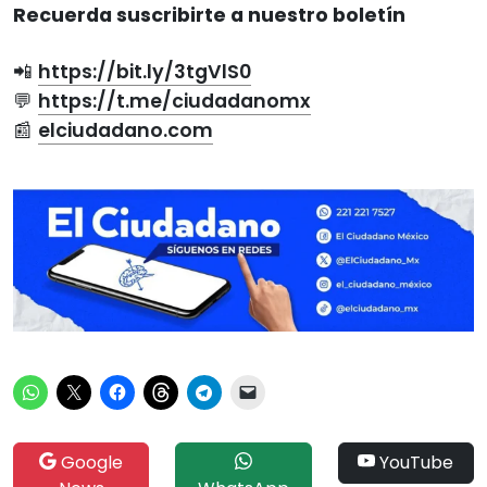
Recuerda suscribirte a nuestro boletín
📲
https://bit.ly/3tgVlS0
💬
https://t.me/ciudadanomx
📰
elciudadano.com
Google
YouTube