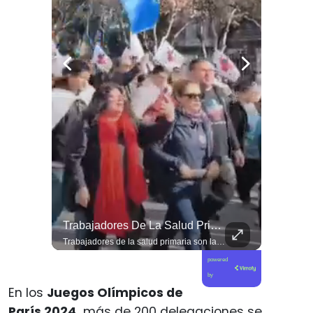
🚨 ¿Criminalización O Garantía Democrática?
Trabajadores De La Salud Primaria Son La Primera Línea En Contra De Los Recortes Realizados Por El Gobierno De José Kast.
🚨 ¿Criminalización o garantía democrática? Claudio Nash advierte la falta de resguardo al derecho a la protesta en Chile. 🇨🇱📜 En este nuevo capítulo de Sentido Común, conversamos con el abogado y doctor en Derecho Claudio Nash para analizar el estatus real de las manifestaciones públicas en nuestro país. Nash expone cómo la protesta social sigue siendo abordada desde una lógica de orden público y control policial antes que como un derecho humano fundamental que deba ser protegido por el Estado, restringiendo la movilización ciudadana y dejando a los manifestantes expuestos a criterios discrecionales y un sesgo punitivo. 🎙️🏛️ 🎥 ¡Un debate urgente sobre derechos humanos, democracia y libertad de expresión que ya está disponible! Revisa la entrevista completa en nuestro canal de YouTube. 🔗 Ve al enlace en nuestra biografía, suscríbete para sumarte a la comunidad y déjanos tu opinión en los comentarios: ¿consideras que en Chile se respeta de forma plena el derecho a protestar? 💬👇🏼
Trabajadores de la salud primaria son la primera línea en contra de los recortes realizados por el gobierno de José Kast.
powered
by
En los
Juegos Olímpicos de
París 2024,
más de 200 delegaciones se