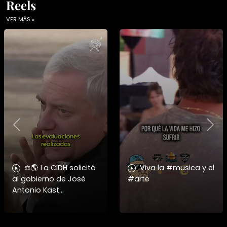
Reels
VER MÁS »
Previous
Nex
⚖️🌎 La CIDH solicitó
Viva la #musica y el
al gobierno de José
#arte
Antonio Kast
información detallada
sobre cambios
institucionales y