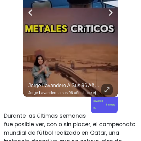
Viva La #musica Y El #arte Ripolito : La Vida De Me Hizo Sufrir
Jorge Lavandero A Sus 96 Años Hace Ejercicio De Memoria Que Debería Ser Enseñado En Todas Las Escuelas De #chile Para Frenar El Saqueo.
Viva la #musica y el #arte ripolito : la vida de me hizo sufrir
Jorge Lavandero a sus 96 años hace ejercicio de memoria que debería ser enseñado en todas las escuelas de #chile para frenar el saqueo. #cobre #cooper
powered
by
Durante las últimas semanas
fue posible ver, con o sin placer, el campeonato
mundial de fútbol realizado en Qatar, una