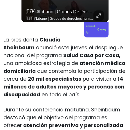
🇨🇴🪧 #Colombia | Protestas En Contra De La Toma De Posesión De Abelardo Son Lideradas Por Iván Cepeda
🇱🇧 #Libano | Grupos De Derechos Humanos Presentan Pruebas Sobre El Asesinato De La Periodista Libanesa Amal Khalil, Asesinada Por Israel.
🇨🇴🪧 #Colombia | Protestas en contra de la toma de posesión de Abelardo son lideradas por Iván Cepeda
🇱🇧 #Libano | Grupos de derechos humanos presentan pruebas sobre el asesinato de la periodista libanesa Amal Khalil, asesinada por Israel.
powered
by
La presidenta
Claudia
Sheinbaum
anunció este jueves el despliegue
nacional del programa
Salud Casa por Casa,
una ambiciosa estrategia de
atención médica
domiciliaria
que contempla la participación de
cerca de
20 mil especialistas
para visitar a
14
millones de adultos mayores y personas con
discapacidad
en todo el país.
Durante su conferencia matutina, Sheinbaum
destacó que el objetivo del programa es
ofrecer
atención preventiva y personalizada