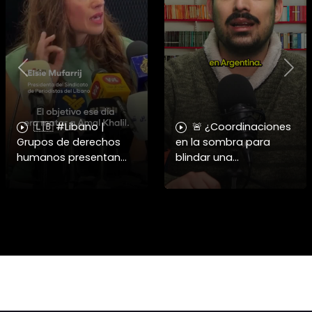
Previous
Nex
🇱🇧 #Libano |
🚨 ¿Coordinaciones
Grupos de derechos
en la sombra para
humanos presentan
blindar una
pruebas sobre el
candidatura
asesinato de la
presidencial? Nuevos
periodista libanesa
chats salpican a
Amal Khalil, asesinada
Andrés Chadwick. 🇨🇱
por Israel.
⚖️ Mensajes
incautados por la