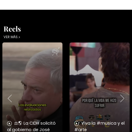
Reels
VER MÁS »
Previous
Nex
⚖️🌎 La CIDH solicitó
Viva la #musica y el
al gobierno de José
#arte