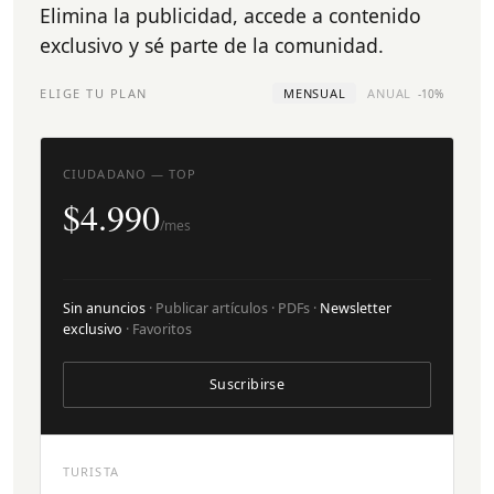
Elimina la publicidad, accede a contenido
exclusivo y sé parte de la comunidad.
ELIGE TU PLAN
MENSUAL
ANUAL
-10%
CIUDADANO — TOP
$4.990
/mes
Sin anuncios
· Publicar artículos · PDFs ·
Newsletter
exclusivo
· Favoritos
Suscribirse
TURISTA