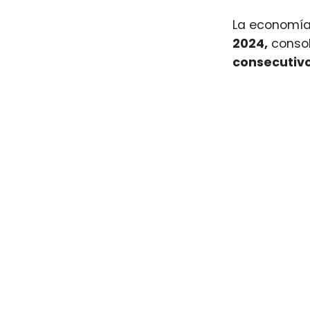
La economí
2024,
conso
consecutiv