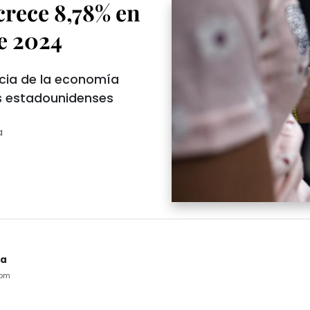
rece 8,78% en
e 2024
ncia de la economía
es estadounidenses
a
ua
0pm