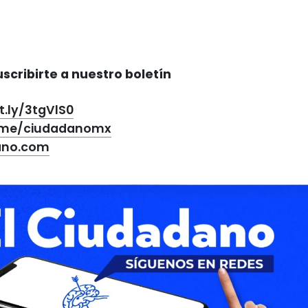
scribirte a nuestro boletín
it.ly/3tgVlS0
t.me/ciudadanomx
ano.com