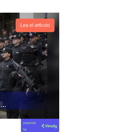
Lea el artículo
powered
by