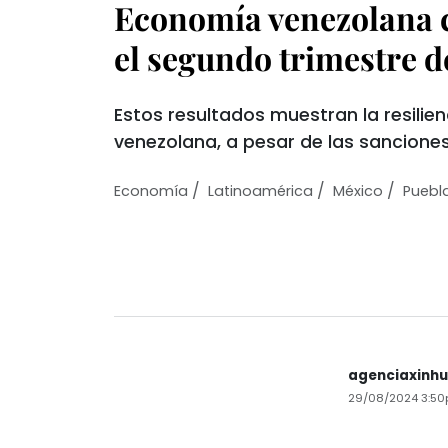
Economía venezolana c
el segundo trimestre d
Estos resultados muestran la resilie
venezolana, a pesar de las sancion
/
/
/
Economí­a
Latinoamérica
México
Puebl
agenciaxinh
29/08/2024 3:5