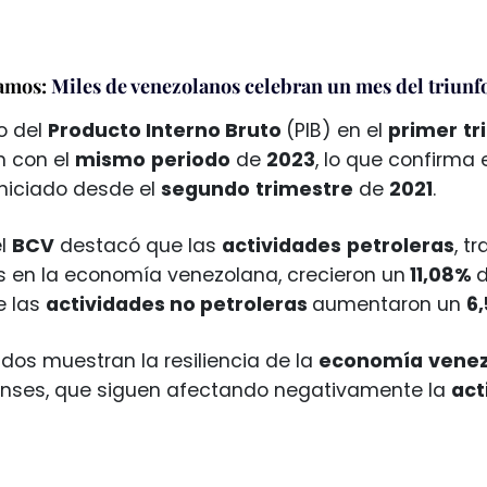
amos:
Miles de venezolanos celebran un mes del triunf
o del
Producto Interno Bruto
(PIB) en el
primer
tr
 con el
mismo
periodo
de
2023
, lo que confirma
niciado desde el
segundo
trimestre
de
2021
.
el
BCV
destacó que las
actividades
petroleras
, t
as en la economía venezolana, crecieron un
11,08%
d
e las
actividades no petroleras
aumentaron un
6
ados muestran la resiliencia de la
economía
vene
nses, que siguen afectando negativamente la
act