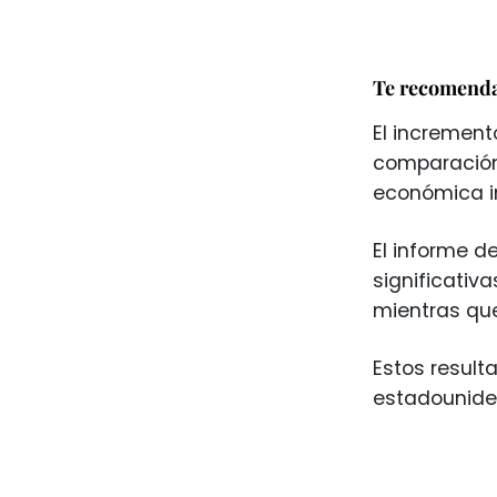
Te recomend
El increment
comparación
económica i
El informe d
significativ
mientras qu
Estos result
estadounide