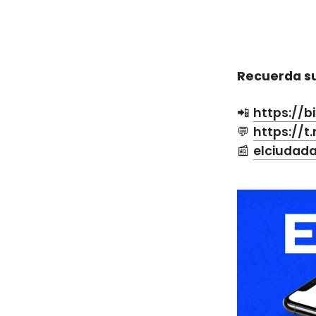
Recuerda su
📲
https://b
💬
https://
📰
elciudad