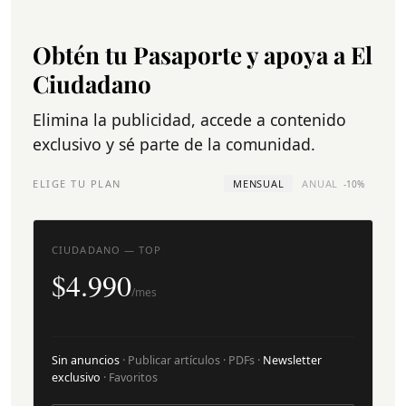
Obtén tu Pasaporte y apoya a El
Ciudadano
Elimina la publicidad, accede a contenido
exclusivo y sé parte de la comunidad.
ELIGE TU PLAN
MENSUAL
ANUAL
-10%
CIUDADANO — TOP
$4.990
/mes
Sin anuncios
· Publicar artículos · PDFs ·
Newsletter
exclusivo
· Favoritos