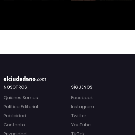
asesinato de la
presidencial? Nuevos
periodista libanesa
chats salpican a
Amal Khalil, asesinada
Andrés Chadwick. 🇨🇱
por Israel.
⚖️ Mensajes
incautados por la
NOSOTROS
SÍGUENOS
Quiénes Somos
Facebook
Política Editorial
Instagram
Publicidad
Twitter
Contacto
YouTube
Privacidad
TikTok