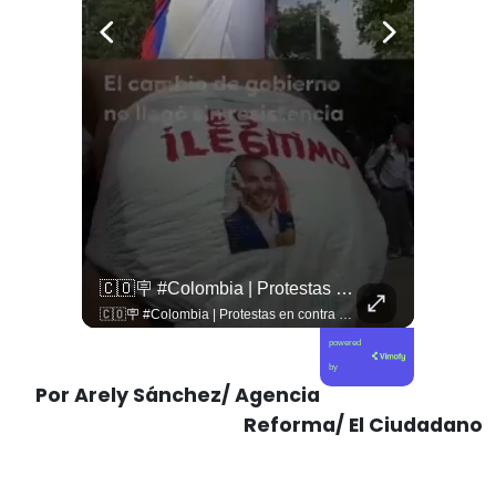
🚨 ¿Coordinaciones En La Sombra Para Blindar Una Candidatura Presidencial?
🇨🇴🪧 #Colombia | Protestas En Contra De La Toma De Posesión De Abelardo Son Lideradas Por Iván Cepeda
🚨 ¿Coordinaciones en la sombra para blindar una candidatura presidencial? Nuevos chats salpican a Andrés Chadwick. 🇨🇱⚖️ Mensajes incautados por la Fiscalía revelan que el exministro operó junto a Luis Hermosilla para preparar a testigos clave en la causa por coimas de LAN en 2009. Las conversaciones desmienten la versión de Chadwick sobre haberse enterado del caso por la prensa, exponiendo una estrategia judicial y comunicacional para evitar que el escándalo de información privilegiada y pagos indebidos afectara la carrera de Sebastián Piñera a La Moneda. 📲💣 🎥 Revisa el desglose completo de los chats y los detalles del reportaje en elciudadano.com 🔗 (Link en la biografía). ¿Qué impacto crees que tienen estas revelaciones en la trastienda del poder político? Te leemos en los comentarios. 💬👇🏼
🇨🇴🪧 #Colombia | Protestas en contra de la toma de posesión de Abelardo son lideradas por Iván Cepeda
powered
by
Por Arely Sánchez/ Agencia
Reforma/ El Ciudadano