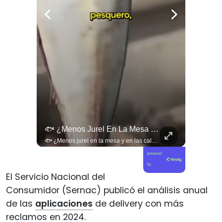
🚨 ¿Coordinaciones En La Sombra Para Blindar Una Candidatura Presidencial?
🐟 ¿Menos Jurel En La Mesa Y En Las Caletas?
🚨 ¿Coordinaciones en la sombra para blindar una candidatura presidencial? Nuevos chats salpican a Andrés Chadwick. 🇨🇱⚖️ Mensajes incautados por la Fiscalía revelan que el exministro operó junto a Luis Hermosilla para preparar a testigos clave en la causa por coimas de LAN en 2009. Las conversaciones desmienten la versión de Chadwick sobre haberse enterado del caso por la prensa, exponiendo una estrategia judicial y comunicacional para evitar que el escándalo de información privilegiada y pagos indebidos afectara la carrera de Sebastián Piñera a La Moneda. 📲💣 🎥 Revisa el desglose completo de los chats y los detalles del reportaje en elciudadano.com 🔗 (Link en la biografía). ¿Qué impacto crees que tienen estas revelaciones en la trastienda del poder político? Te leemos en los comentarios. 💬👇🏼
🐟 ¿Menos jurel en la mesa y en las caletas? El cambio climático y El Niño alteran las aguas chilenas. 🌊🇨🇱 Especialistas advierten que las anomalías térmicas en el océano están desplazando los cardúmenes de jurel hacia zonas más profundas y australes, alejándolos de la costa. El fenómeno golpea directamente el sustento de la pesca artesanal y amenaza la canasta básica familiar, al restringir la oferta de una de las fuentes de proteína más populares y accesibles del país. 📉🎣 🎥 Revisa el análisis científico completo y el impacto en las comunidades costeras en elciudadano.com 🔗 (Link en la biografía). ¿Has notado la escasez o el alza de precio del jurel en tu ciudad? Te leemos en los comentarios. 💬👇🏼
powered
by
El Servicio Nacional del
Consumidor (Sernac) publicó el análisis anual
de las
aplicaciones
de delivery con más
reclamos en 2024.