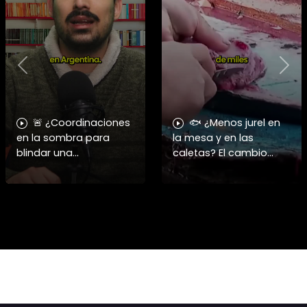
Previous
Nex
🚨 ¿Coordinaciones
🐟 ¿Menos jurel en
en la sombra para
la mesa y en las
blindar una
caletas? El cambio
candidatura
climático y El Niño
presidencial? Nuevos
alteran las aguas
chats salpican a
chilenas. 🌊🇨🇱
Andrés Chadwick. 🇨🇱
Especialistas advierten
⚖️ Mensajes
que las anomalí
incautados por la