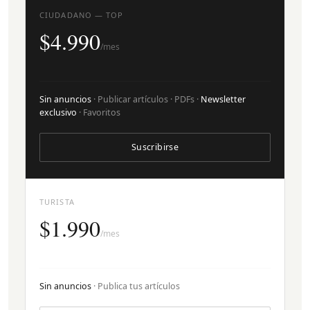
CIUDADANO — TOP
$4.990
/mes
Sin anuncios
· Publicar artículos · PDFs ·
Newsletter
exclusivo
· Favoritos
Suscribirse
TURISTA
$1.990
/mes
Sin anuncios
· Publica tus artículos