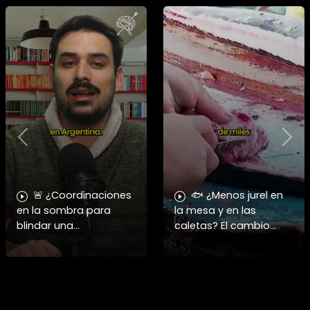
Previous
Nex
🚨 ¿Coordinaciones
🐟 ¿Menos jurel en
en la sombra para
la mesa y en las
blindar una
caletas? El cambio
candidatura
climático y El Niño
presidencial? Nuevos
alteran las aguas
chats salpican a
chilenas. 🌊🇨🇱
Andrés Chadwick. 🇨🇱
Especialistas advierten
⚖️ Mensajes
que las anomalí