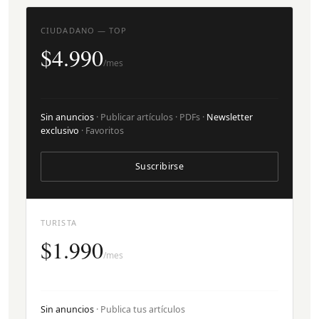
CIUDADANO — TOP
$4.990
/mes
Sin anuncios
· Publicar artículos · PDFs ·
Newsletter
exclusivo
· Favoritos
Suscribirse
TURISTA
$1.990
/mes
Sin anuncios
· Publica tus artículos