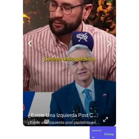
🚨 ¿Coordinaciones En La Sombra Para Blindar Una Candidatura Presidencial?
¿Existe Una Izquierda Post Capitalista En Chile?
🚨 ¿Coordinaciones en la sombra para blindar una candidatura presidencial? Nuevos chats salpican a Andrés Chadwick. 🇨🇱⚖️ Mensajes incautados por la Fiscalía revelan que el exministro operó junto a Luis Hermosilla para preparar a testigos clave en la causa por coimas de LAN en 2009. Las conversaciones desmienten la versión de Chadwick sobre haberse enterado del caso por la prensa, exponiendo una estrategia judicial y comunicacional para evitar que el escándalo de información privilegiada y pagos indebidos afectara la carrera de Sebastián Piñera a La Moneda. 📲💣 🎥 Revisa el desglose completo de los chats y los detalles del reportaje en elciudadano.com 🔗 (Link en la biografía). ¿Qué impacto crees que tienen estas revelaciones en la trastienda del poder político? Te leemos en los comentarios. 💬👇🏼
¿Existe una izquierda post capitalista en Chile? 🤔 Esta semana tuvimos panelazo en Gobierno de Emergencia con @giordanociudadano @jpsanhuezatortella y @naticastilloabogada 🔥
powered
by