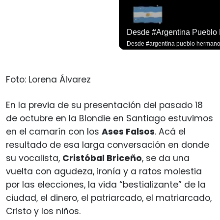
Jorge Lavandero A Sus 96 Años Hace Ejercicio De Memoria Que Debería Ser Enseñado En Todas Las Escuelas De #chile Para Frenar El Saqueo.
Jorge Lavandero a sus 96 años hace ejercicio de memoria que debería ser enseñado en todas las escuelas de #chile para frenar el saqueo. #cobre #cooper
Foto: Lorena Álvarez
En la previa de su presentación del pasado 18
de octubre en la Blondie en Santiago estuvimos
en el camarín con los
Ases Falsos
. Acá el
resultado de esa larga conversación en donde
su vocalista,
Cristóbal Briceño
, se da una
vuelta con agudeza, ironía y a ratos molestia
por las elecciones, la vida “bestializante” de la
ciudad, el dinero, el patriarcado, el matriarcado,
Cristo y los niños.