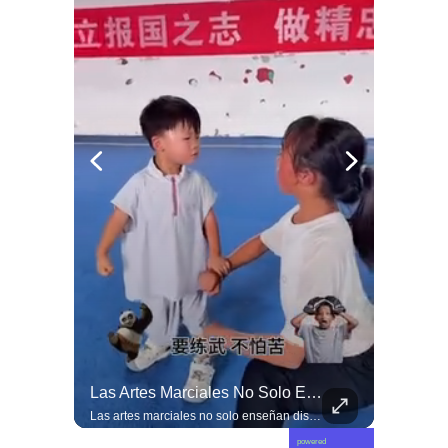
Manouchehri Responde A Magdalena Piñera: “Les Molesta Que Toquemos A Los Que Se Creían Intocables”, , El Diputado Daniel Manouchehri (PS) Respondió A Los Dichos...
Las Artes Marciales No Solo Enseñan Disciplinas A Los Niños Y Niñas Si No También Ser Honorables #deporte Felicidades Maestro @shaoxi15
Manouchehri responde a Magdalena Piñera: “Les molesta que toquemos a los que se creían intocables” El diputado Daniel Manouchehri (PS) respondió a los dichos de Magdalena Piñera, hija del expresidente Sebastián Piñera, quien en una entrevista afirmó que “no quiero un Congreso lleno de Manouchehris (…) nadie lo sigue”, en el marco de una reflexión sobre el debate público y el legado del exmandatario. El parlamentario por la Región de Coquimbo defendió su trabajo legislativo y fiscalizador, apuntando a que su respaldo ciudadano y sus acciones contra redes de poder contradicen las críticas formuladas por la hija del exmandatario. “Magdalena Piñera dice que nadie nos sigue. Los casi 100 mil votos en la última elección, récord histórico para un parlamentario en mi región, dicen otra cosa. Ese respaldo es un mandato para enfrentar los abusos de los poderosos. Nuestras acusaciones constitucionales terminaron con tres jueces destituidos y nuestras denuncias abrieron investigaciones penales en el Caso Hermosilla, entre ellas la que investiga a Chadwick”, indicó Manouchehri.
Las artes marciales no solo enseñan disciplinas a los niños y niñas si no también ser honorables #deporte felicidades maestro @shaoxi15
powered