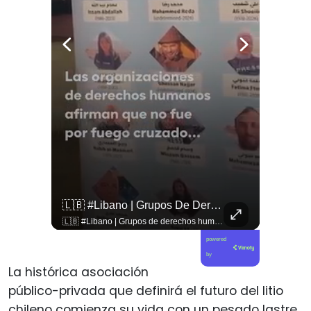
🚨 ¿Coordinaciones En La Sombra Para Blindar Una Candidatura Presidencial?
🇱🇧 #Libano | Grupos De Derechos Humanos Presentan Pruebas Sobre El Asesinato De La Periodista Libanesa Amal Khalil, Asesinada Por Israel.
🚨 ¿Coordinaciones en la sombra para blindar una candidatura presidencial? Nuevos chats salpican a Andrés Chadwick. 🇨🇱⚖️ Mensajes incautados por la Fiscalía revelan que el exministro operó junto a Luis Hermosilla para preparar a testigos clave en la causa por coimas de LAN en 2009. Las conversaciones desmienten la versión de Chadwick sobre haberse enterado del caso por la prensa, exponiendo una estrategia judicial y comunicacional para evitar que el escándalo de información privilegiada y pagos indebidos afectara la carrera de Sebastián Piñera a La Moneda. 📲💣 🎥 Revisa el desglose completo de los chats y los detalles del reportaje en elciudadano.com 🔗 (Link en la biografía). ¿Qué impacto crees que tienen estas revelaciones en la trastienda del poder político? Te leemos en los comentarios. 💬👇🏼
🇱🇧 #Libano | Grupos de derechos humanos presentan pruebas sobre el asesinato de la periodista libanesa Amal Khalil, asesinada por Israel.
powered
by
La histórica asociación
público-privada que definirá el futuro del litio
chileno comienza su vida con un pesado lastre