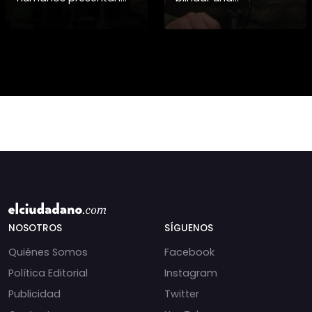
pruebas sobre el
candidatura
asesinato de la
presidencial? Nuevos
periodista libanesa
chats salpican a
Amal Khalil, asesinada
Andrés Chadwick. 🇨🇱
por Israel.
⚖️ Mensajes
incautados por la
NOSOTROS
SÍGUENOS
Quiénes Somos
Facebook
Política Editorial
Instagram
Publicidad
Twitter