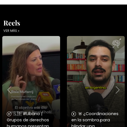
Reels
VER MÁS »
Previous
Nex
🇱🇧 #Libano |
🚨 ¿Coordinaciones
Grupos de derechos
en la sombra para
humanos presentan
blindar una