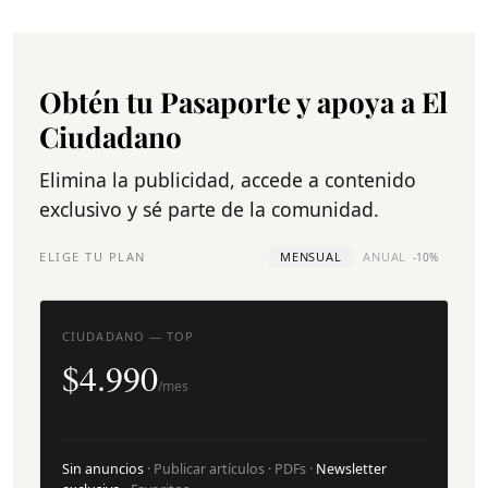
Obtén tu Pasaporte y apoya a El
Ciudadano
Elimina la publicidad, accede a contenido
exclusivo y sé parte de la comunidad.
ELIGE TU PLAN
MENSUAL
ANUAL
-10%
CIUDADANO — TOP
$4.990
/mes
Sin anuncios
· Publicar artículos · PDFs ·
Newsletter