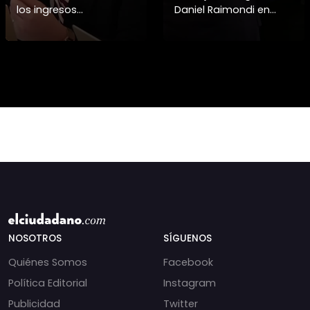
los ingresos
Daniel Raimondi en
municipales o
Brasilia tras los
beneficio fiscal
constantes insultos de
privilegiado? Bárbara
Javier Milei a Lula da
Navarrete analiza el
Silva, dejando el víncul
impacto de la exención
de contribucione
NOSOTROS
SÍGUENOS
Quiénes Somos
Facebook
Política Editorial
Instagram
Publicidad
Twitter