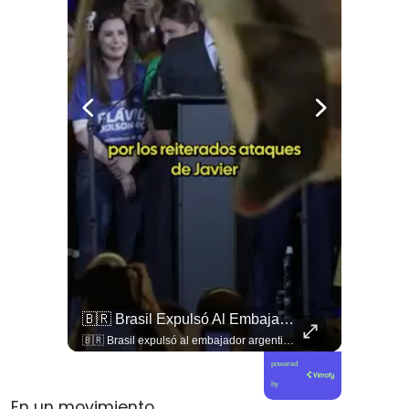
🇷🇺 Reorganización En La Cúpula Militar: Putin Reforma El Liderazgo Del Ministerio De Defensa De Rusia
🇧🇷 Brasil Expulsó Al Embajador Argentino Daniel Raimondi En Brasilia Tras Los Constantes Insultos De Javier Milei A Lula Da Silva, Dejando El Vínculo Diplomático...
🇷🇺 Reorganización en la cúpula militar: Putin reforma el liderazgo del Ministerio de Defensa de Rusia
🇧🇷 Brasil expulsó al embajador argentino Daniel Raimondi en Brasilia tras los constantes insultos de Javier Milei a Lula da Silva, dejando el vínculo diplomático reducido a encargados de negocios. 🇦🇷 📲 Conoce todos los detalles del quiebre diplomático en elciudadano.com.
powered
by
En un movimiento