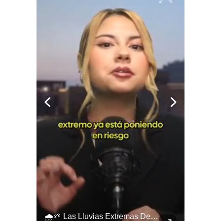
🌧️🌱 Las Lluvias Extremas Dejaron En Evidencia La Vulnerabilidad Del Campo Chileno.