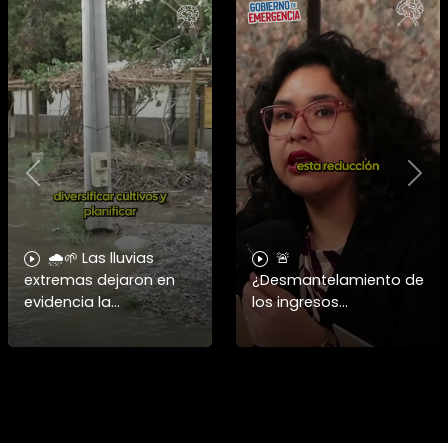
Previous
Nex
🌧️🌱 Las lluvias
🚨
extremas dejaron en
¿Desmantelamiento de
evidencia la
los ingresos
vulnerabilidad del
municipales o
campo chileno.
beneficio fiscal
Expertos advierten que
privilegiado? Bárbara
fortalecer a la
Navarrete analiza el
pequeña agricultura
impacto de la exención
será
de contribucione