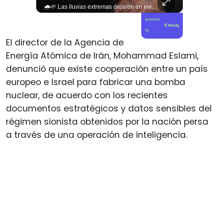
🌧️🌱 Las lluvias extremas dejaron en evidencia la vulnerabilidad del campo chileno. Expertos advierten que fortalecer a la pequeña agricultura será clave para proteger la producción de alimentos y enfrentar el cambio climático. 🚜🇨🇱 📲 Lee más en elciudadano.com y en tu #canalciudadano
powered
by
El director de la Agencia de
Energía Atómica de Irán, Mohammad Eslami,
denunció que existe cooperación entre un país
europeo e Israel para fabricar una bomba
nuclear, de acuerdo con los recientes
documentos estratégicos y datos sensibles del
régimen sionista obtenidos por la nación persa
a través de una operación de inteligencia.