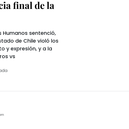
ia final de la
s Humanos sentenció,
stado de Chile violó los
o y expresión, y a la
tros vs
tada
6pm