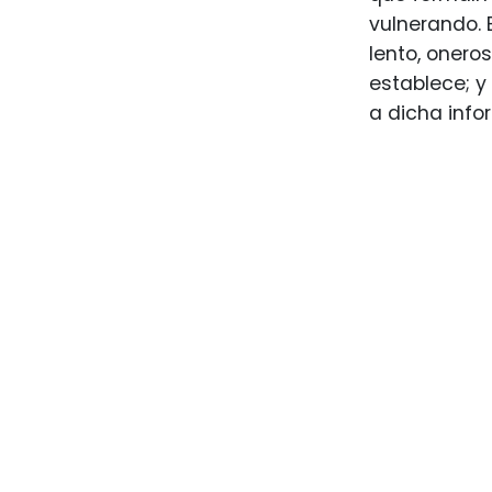
vulnerando. 
lento, onero
establece; y
a dicha info