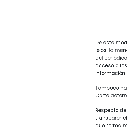
De este modo
lejos, la men
del periódic
acceso a los
información 
Tampoco ha e
Corte determ
Respecto de 
transparenci
que formalm