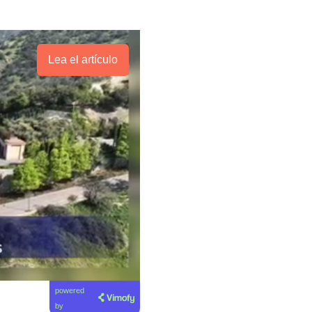
Lea el artículo
powered
by