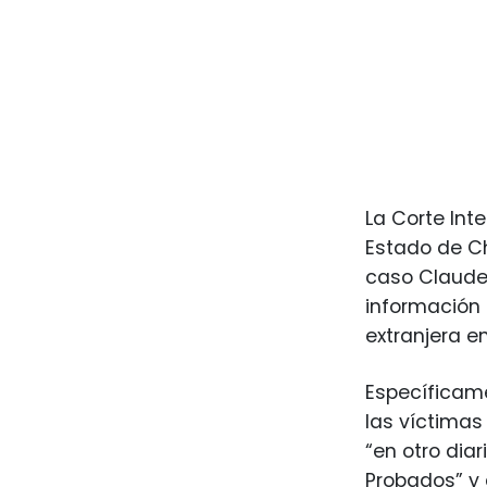
La Corte Int
Estado de Chi
caso Claude 
información 
extranjera en
Específicame
las víctimas 
“en otro diar
Probados” y 