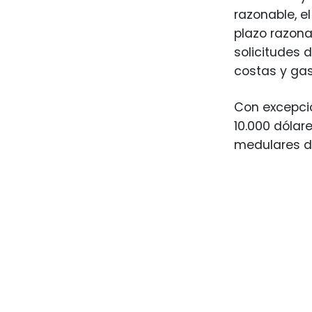
razonable, e
plazo razona
solicitudes 
costas y gas
Con excepción
10.000 dólar
medulares de