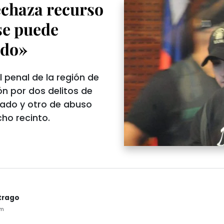
echaza recurso
 se puede
ado»
l penal de la región de
ón por dos delitos de
vado y otro de abuso
ho recinto.
trago
pm