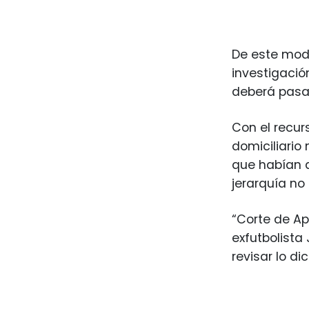
De este modo
investigació
deberá pasar
Con el recur
domiciliario
que habían 
jerarquía no 
“Corte de A
exfutbolista
revisar lo di