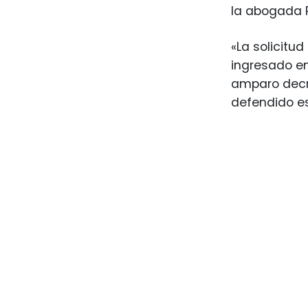
la abogada Pa
«La solicitu
ingresado en
amparo decre
defendido es