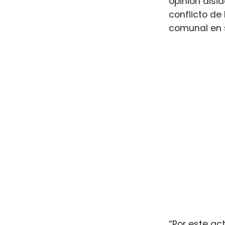
opinión disi
conflicto de 
comunal en 
“Por este ac