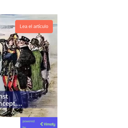
Lea el artículo
powered
by