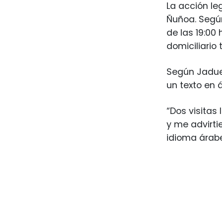
La acción le
Ñuñoa. Según
de las 19:00
domiciliario 
Según Jadue,
un texto en 
“Dos visitas
y me advirti
idioma árabe