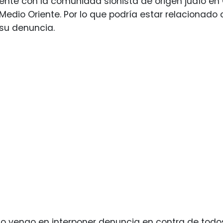
dente con la comunidad sionista de origen judío en C
Medio Oriente. Por lo que podría estar relacionado co
su denuncia.
to vengo en interponer denuncia en contra de todo