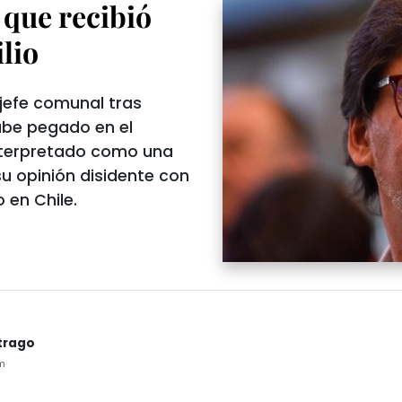
 que recibió
lio
xjefe comunal tras
abe pegado en el
interpretado como una
su opinión disidente con
 en Chile.
trago
m