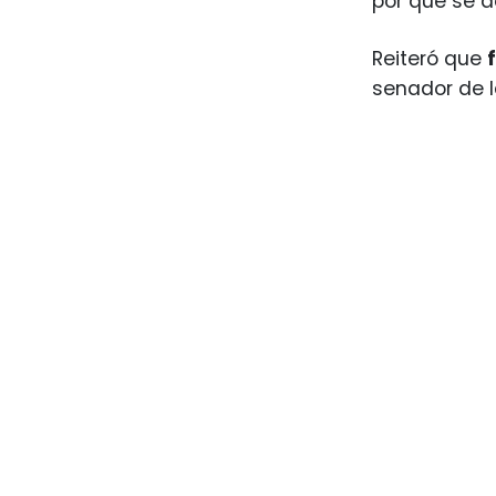
por qué se d
Reiteró que
senador de l