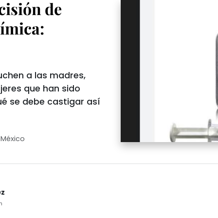
cisión de
uímica:
uchen a las madres,
ujeres que han sido
ué se debe castigar así
 México
ez
m