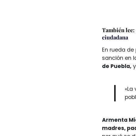
También lee:
ciudadana
En rueda de p
sanción en l
de Puebla,
y
«La 
pobl
Armenta Mi
madres, pad