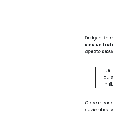
De igual for
sino un trat
apetito sexu
«Le
quie
inhi
Cabe record
noviembre pa