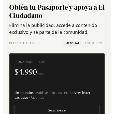
Obtén tu Pasaporte y apoya a El
Ciudadano
Elimina la publicidad, accede a contenido
exclusivo y sé parte de la comunidad.
ELIGE TU PLAN
MENSUAL
ANUAL
-10%
CIUDADANO — TOP
$4.990
/mes
Sin anuncios
· Publicar artículos · PDFs ·
Newsletter
exclusivo
· Favoritos
Suscribirse