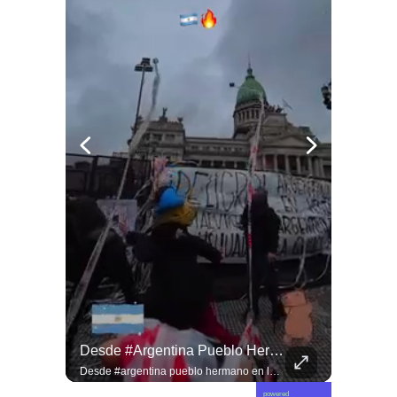
Viva La #musica Y El #arte Ripolito : La Vida De Me Hizo Sufrir
Desde #argentina Pueblo Hermano En La Lucha Contra El Sionismo @laneurona.
Viva la #musica y el #arte ripolito : la vida de me hizo sufrir
Desde #argentina pueblo hermano en la lucha contra el sionismo @laneurona.rebelde y rebelde un compacto de la acción directa ciudadana #noticias
powered