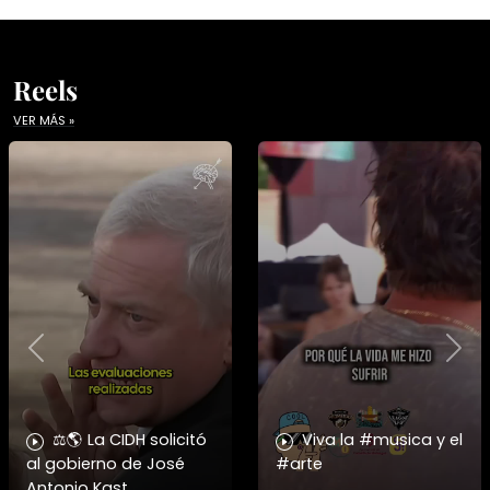
Reels
VER MÁS »
Previous
Nex
⚖️🌎 La CIDH solicitó
Viva la #musica y el
al gobierno de José
#arte
Antonio Kast