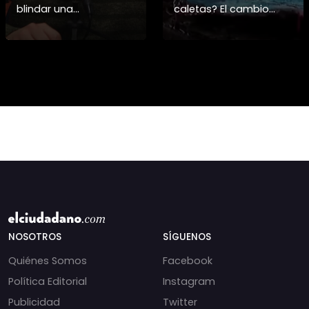
blindar una
caletas? El cambio
candidatura
climático y El Niño
presidencial? Nuevos
alteran las aguas
chats salpican a
chilenas. 🌊🇨🇱
Andrés Chadwick. 🇨🇱
Especialistas advierten
⚖️ Mensajes
que las anomalí
incautados por la
NOSOTROS
SÍGUENOS
Quiénes Somos
Facebook
Política Editorial
Instagram
Publicidad
Twitter