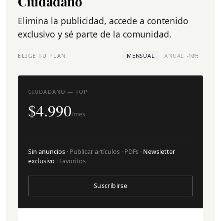
Ciudadano
Elimina la publicidad, accede a contenido
exclusivo y sé parte de la comunidad.
ELIGE TU PLAN
MENSUAL
ANUAL
-10%
CIUDADANO — TOP
$4.990
/mes
Sin anuncios
· Publicar artículos · PDFs ·
Newsletter
exclusivo
· Favoritos
Suscribirse