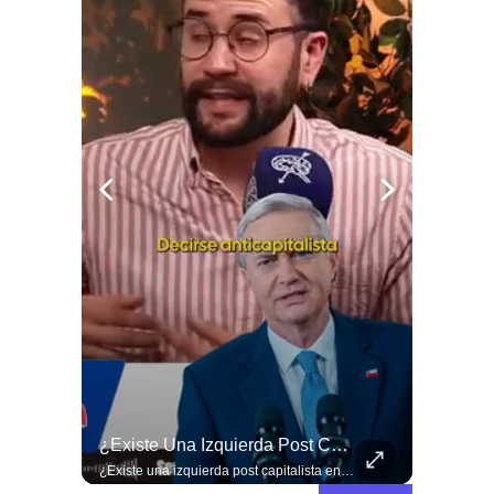
🚨 ¿Coordinaciones En La Sombra Para Blindar Una Candidatura Presidencial?
¿Existe Una Izquierda Post Capitalista En Chile?
🚨 ¿Coordinaciones en la sombra para blindar una candidatura presidencial? Nuevos chats salpican a Andrés Chadwick. 🇨🇱⚖️ Mensajes incautados por la Fiscalía revelan que el exministro operó junto a Luis Hermosilla para preparar a testigos clave en la causa por coimas de LAN en 2009. Las conversaciones desmienten la versión de Chadwick sobre haberse enterado del caso por la prensa, exponiendo una estrategia judicial y comunicacional para evitar que el escándalo de información privilegiada y pagos indebidos afectara la carrera de Sebastián Piñera a La Moneda. 📲💣 🎥 Revisa el desglose completo de los chats y los detalles del reportaje en elciudadano.com 🔗 (Link en la biografía). ¿Qué impacto crees que tienen estas revelaciones en la trastienda del poder político? Te leemos en los comentarios. 💬👇🏼
¿Existe una izquierda post capitalista en Chile? 🤔 Esta semana tuvimos panelazo en Gobierno de Emergencia con @giordanociudadano @jpsanhuezatortella y @naticastilloabogada 🔥