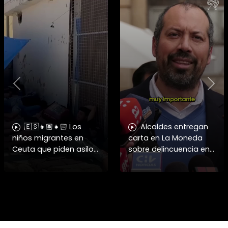
Previous
Nex
🇪🇸👦🏽👧🏻 Los
Alcaldes entregan
niños migrantes en
carta en La Moneda
Ceuta que piden asilo
sobre delincuencia en
a España se enfrentan
menores
a fuertes y difíciles
condiciones
humanitarias.