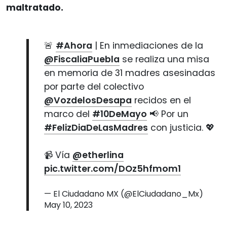
maltratado.
🚨
#Ahora
| En inmediaciones de la
@FiscaliaPuebla
se realiza una misa
en memoria de 31 madres asesinadas
por parte del colectivo
@VozdelosDesapa
recidos en el
marco del
#10DeMayo
📢 Por un
#FelizDiaDeLasMadres
con justicia. 💖
📹 Vía
@etherlina
pic.twitter.com/DOz5hfmom1
— El Ciudadano MX (@ElCiudadano_Mx)
May 10, 2023