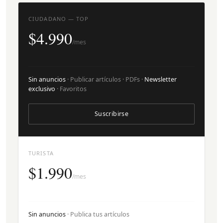
CIUDADANO — TOP
$4.990
/mes
Sin anuncios
· Publicar artículos · PDFs ·
Newsletter
exclusivo
· Favoritos
Suscribirse
TURISTA
$1.990
/mes
Sin anuncios
· Publica tus artículos