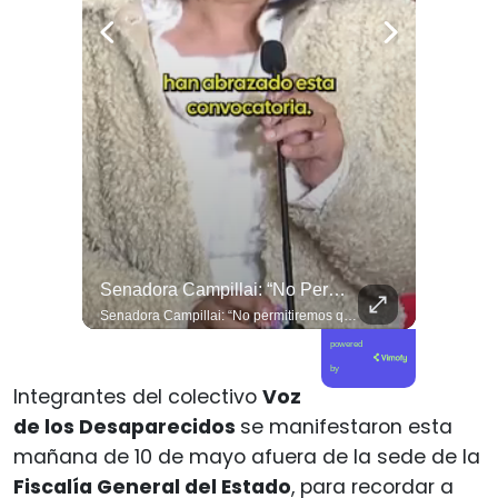
🌨️🇨🇱🇦🇷 Tormenta De Nieve En Mendoza Impide El Paso De Camiones Entre Chile Y Argentina En El Paso Libertadores
Senadora Campillai: “No Permitiremos Que La Impunidad Siga Avanzando”
🌨️🇨🇱🇦🇷 Tormenta de nieve en Mendoza impide el paso de camiones entre Chile y Argentina en el Paso Libertadores
Senadora Campillai: “No permitiremos que la impunidad siga avanzando”
powered
by
Integrantes del colectivo
Voz
de los Desaparecidos
se manifestaron esta
mañana de 10 de mayo afuera de la sede de la
Fiscalía General del Estado
, para recordar a