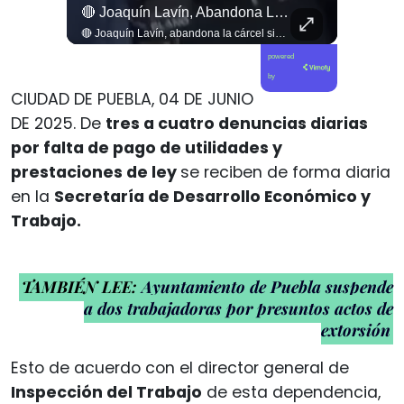
La Tierra No Se Vende, No Se Quema, No Se Desaloja La Protesta En Toda #argentina Contra La Injerencia Norteamericana Y Sionista Siendo Frenada Por...
🔴 Joaquín Lavín, Abandona La Cárcel Sin Hacer Declaraciones
La tierra no se vende, no se quema, no se desaloja la protesta en toda #argentina contra la injerencia norteamericana y sionista siendo frenada por un pueblo movilizado y un Milei que se arrodilla #noticias
🔴 Joaquín Lavín, abandona la cárcel sin hacer declaraciones
powered
by
CIUDAD DE PUEBLA, 04 DE JUNIO
DE 2025. De
tres a cuatro denuncias diarias
por falta de pago de utilidades y
prestaciones de ley
se reciben de forma diaria
en la
Secretaría de Desarrollo Económico y
Trabajo.
TAMBIÉN LEE:
Ayuntamiento de Puebla suspende
a dos trabajadoras por presuntos actos de
extorsión
Esto de acuerdo con el director general de
Inspección del Trabajo
de esta dependencia,