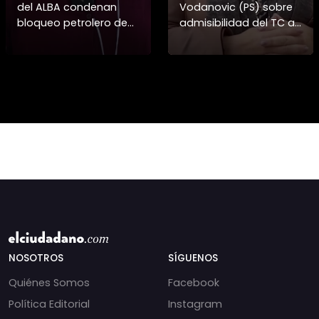
del ALBA condenan
Vodanovic (PS) sobre
bloqueo petrolero de
admisibilidad del TC a
EE.UU. a Cuba y
requerimientos por
defienden a Raúl
megarreforma
Castro 🏛️🇨🇺 ➡️ En la IV
Asamblea Continental
del ALBA en
NOSOTROS
SÍGUENOS
Quiénes Somos
Facebook
Política Editorial
Instagram