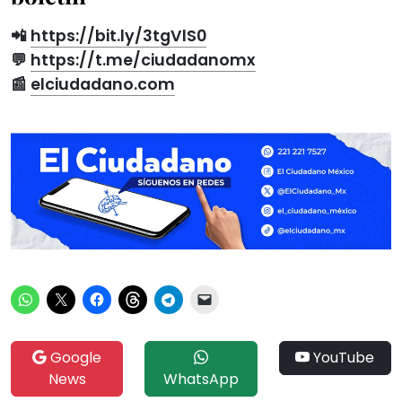
📲
https://bit.ly/3tgVlS0
💬
https://t.me/ciudadanomx
📰
elciudadano.com
Google
YouTube
News
WhatsApp