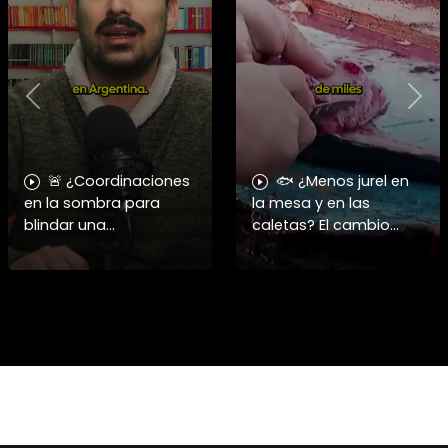
Previous
Nex
🚨 ¿Coordinaciones
🐟 ¿Menos jurel en
en la sombra para
la mesa y en las
blindar una
caletas? El cambio
candidatura
climático y El Niño
presidencial? Nuevos
alteran las aguas
chats salpican a
chilenas. 🌊🇨🇱
Andrés Chadwick. 🇨🇱
Especialistas advierten
⚖️ Mensajes
que las anomalí
incautados por la