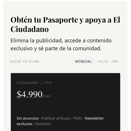
Obtén tu Pasaporte y apoya a El
Ciudadano
Elimina la publicidad, accede a contenido
exclusivo y sé parte de la comunidad.
ELIGE TU PLAN
MENSUAL
ANUAL
-10%
CIUDADANO — TOP
$4.990
/mes
Sin anuncios
· Publicar artículos · PDFs ·
Newsletter
exclusivo
· Favoritos