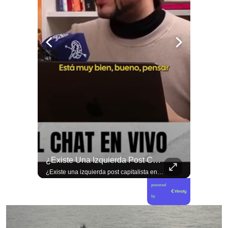
🚨 ¿Coordinaciones En La Sombra Para Blindar Una Candidatura Presidencial?
¿Existe Una Izquierda Post Capitalista En Chile?
🚨 ¿Coordinaciones en la sombra para blindar una candidatura presidencial? Nuevos chats salpican a Andrés Chadwick. 🇨🇱⚖️ Mensajes incautados por la Fiscalía revelan que el exministro operó junto a Luis Hermosilla para preparar a testigos clave en la causa por coimas de LAN en 2009. Las conversaciones desmienten la versión de Chadwick sobre haberse enterado del caso por la prensa, exponiendo una estrategia judicial y comunicacional para evitar que el escándalo de información privilegiada y pagos indebidos afectara la carrera de Sebastián Piñera a La Moneda. 📲💣 🎥 Revisa el desglose completo de los chats y los detalles del reportaje en elciudadano.com 🔗 (Link en la biografía). ¿Qué impacto crees que tienen estas revelaciones en la trastienda del poder político? Te leemos en los comentarios. 💬👇🏼
¿Existe una izquierda post capitalista en Chile? 🤔 Esta semana tuvimos panelazo en Gobierno de Emergencia con @giordanociudadano @jpsanhuezatortella y @naticastilloabogada 🔥
powered
by