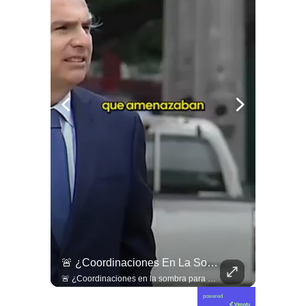
🇨🇴🪧 #Colombia | Protestas En Contra De La Toma De Posesión De Abelardo Son Lideradas Por Iván Cepeda
🚨 ¿Coordinaciones En La Sombra Para Blindar Una Candidatura Presidencial?
🇨🇴🪧 #Colombia | Protestas en contra de la toma de posesión de Abelardo son lideradas por Iván Cepeda
🚨 ¿Coordinaciones en la sombra para blindar una candidatura presidencial? Nuevos chats salpican a Andrés Chadwick. 🇨🇱⚖️ Mensajes incautados por la Fiscalía revelan que el exministro operó junto a Luis Hermosilla para preparar a testigos clave en la causa por coimas de LAN en 2009. Las conversaciones desmienten la versión de Chadwick sobre haberse enterado del caso por la prensa, exponiendo una estrategia judicial y comunicacional para evitar que el escándalo de información privilegiada y pagos indebidos afectara la carrera de Sebastián Piñera a La Moneda. 📲💣 🎥 Revisa el desglose completo de los chats y los detalles del reportaje en elciudadano.com 🔗 (Link en la biografía). ¿Qué impacto crees que tienen estas revelaciones en la trastienda del poder político? Te leemos en los comentarios. 💬👇🏼
powered