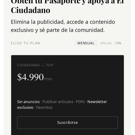
Obtén tu Pasaporte y apoya a El
Ciudadano
Elimina la publicidad, accede a contenido
exclusivo y sé parte de la comunidad.
ELIGE TU PLAN
MENSUAL
ANUAL
-10%
CIUDADANO — TOP
$4.990
/mes
Sin anuncios
· Publicar artículos · PDFs ·
Newsletter
exclusivo
· Favoritos
Suscribirse