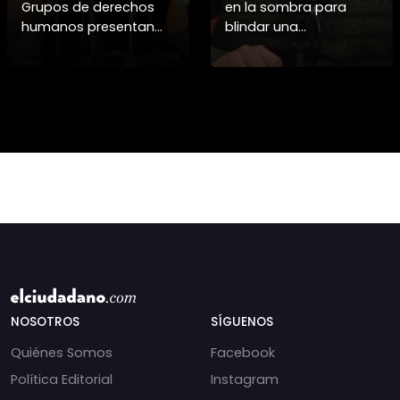
Grupos de derechos
en la sombra para
humanos presentan
blindar una
pruebas sobre el
candidatura
asesinato de la
presidencial? Nuevos
periodista libanesa
chats salpican a
Amal Khalil, asesinada
Andrés Chadwick. 🇨🇱
por Israel.
⚖️ Mensajes
incautados por la
NOSOTROS
SÍGUENOS
Quiénes Somos
Facebook
Política Editorial
Instagram