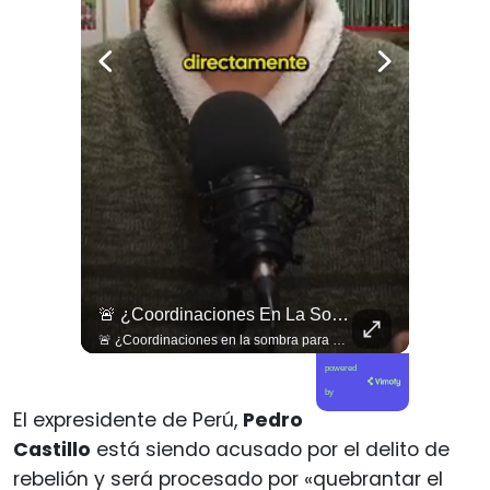
🇱🇧 #Libano | Grupos De Derechos Humanos Presentan Pruebas Sobre El Asesinato De La Periodista Libanesa Amal Khalil, Asesinada Por Israel.
🚨 ¿Coordinaciones En La Sombra Para Blindar Una Candidatura Presidencial?
🇱🇧 #Libano | Grupos de derechos humanos presentan pruebas sobre el asesinato de la periodista libanesa Amal Khalil, asesinada por Israel.
🚨 ¿Coordinaciones en la sombra para blindar una candidatura presidencial? Nuevos chats salpican a Andrés Chadwick. 🇨🇱⚖️ Mensajes incautados por la Fiscalía revelan que el exministro operó junto a Luis Hermosilla para preparar a testigos clave en la causa por coimas de LAN en 2009. Las conversaciones desmienten la versión de Chadwick sobre haberse enterado del caso por la prensa, exponiendo una estrategia judicial y comunicacional para evitar que el escándalo de información privilegiada y pagos indebidos afectara la carrera de Sebastián Piñera a La Moneda. 📲💣 🎥 Revisa el desglose completo de los chats y los detalles del reportaje en elciudadano.com 🔗 (Link en la biografía). ¿Qué impacto crees que tienen estas revelaciones en la trastienda del poder político? Te leemos en los comentarios. 💬👇🏼
powered
by
El expresidente de Perú,
Pedro
Castillo
está siendo acusado por el delito de
rebelión y será procesado por «quebrantar el