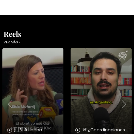
Reels
VER MÁS »
Previous
Nex
🇱🇧 #Libano |
🚨 ¿Coordinaciones